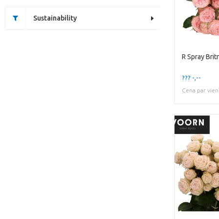
Sustainability
R Spray Brit
??? -,--
Cena par vien