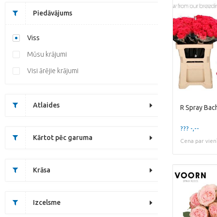
Piedāvājums
Viss
Mūsu krājumi
Visi ārējie krājumi
Atlaides
R Spray Bac
??? -,--
Kārtot pēc garuma
Cena par vien
Krāsa
Izcelsme