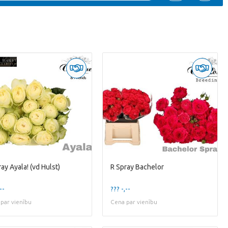
ay Ayala! (vd Hulst)
R Spray Bachelor
--
??? -,--
par vienību
Cena par vienību