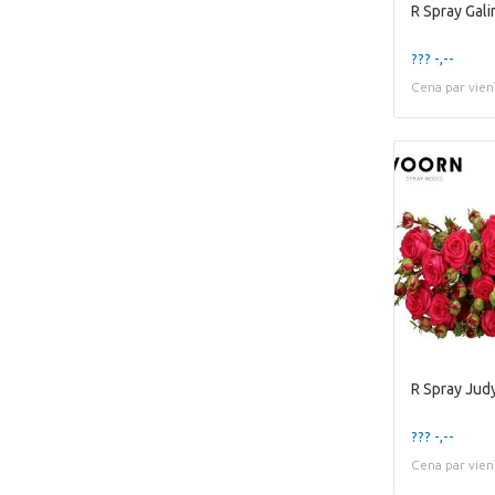
R Spray Gali
??? -,--
Cena par vien
R Spray Jud
??? -,--
Cena par vien