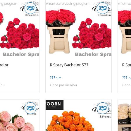
helor
R Spray Bachelor 577
R Sp
??? -,--
??? -,
ību
Cena par vienību
Cena 