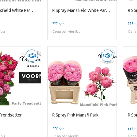
R Spray Mansfield White Park 577
R Spray Mansfield White Park x20
R Sp
??? -,--
??? -,
ību
Cena par vienību
Cena 
 Trendsetter
R Spray Pink Mansfi Park
R Sp
??? -,--
??? -,
ību
Cena par vienību
Cena 