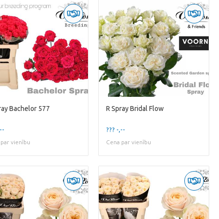
ray Bachelor 577
R Spray Bridal Flow
--
??? -,--
par vienību
Cena par vienību