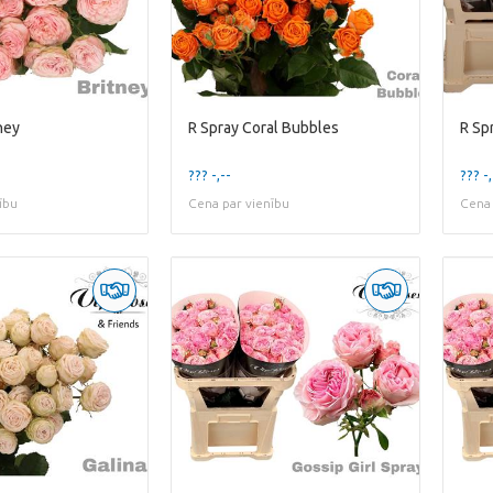
ney
R Spray Coral Bubbles
R Sp
??? -,--
??? -,
ību
Cena par vienību
Cena 