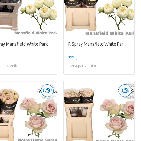
ray Mansfield White Park
R Spray Mansfield White Park 577
--
??? -,--
par vienību
Cena par vienību