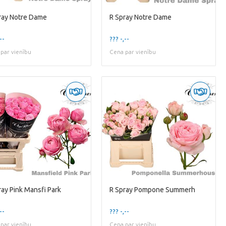
ray Notre Dame
R Spray Notre Dame
--
??? -,--
par vienību
Cena par vienību
ray Pink Mansfi Park
R Spray Pompone Summerh
--
??? -,--
par vienību
Cena par vienību