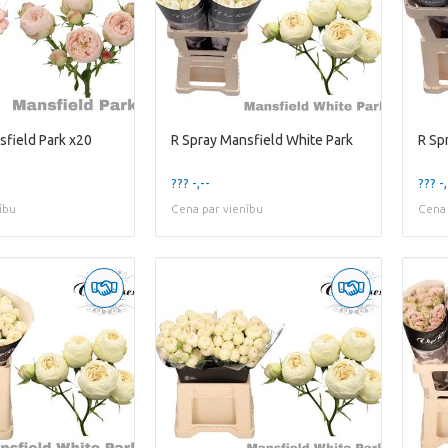
sfield Park x20
R Spray Mansfield White Park
R Sp
??? -,--
??? -,
ību
Cena par vienību
Cena 