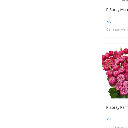
??? -,--
Cena par vien
R Spray Par
??? -,--
Cena par vien