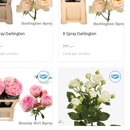
ray Darlington
R Spray Darlington
--
??? -,--
par vienību
Cena par vienību