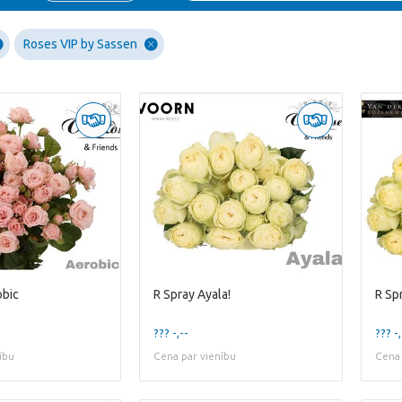
Roses VIP by Sassen
obic
R Spray Ayala!
R Spr
??? -,--
??? -,
ību
Cena par vienību
Cena 