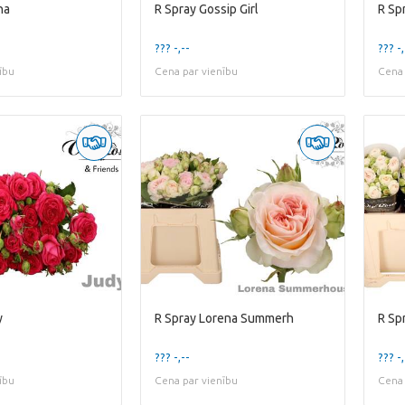
na
R Spray Gossip Girl
R Sp
??? -,--
??? -,
ību
Cena par vienību
Cena 
y
R Spray Lorena Summerh
R Sp
??? -,--
??? -,
ību
Cena par vienību
Cena 