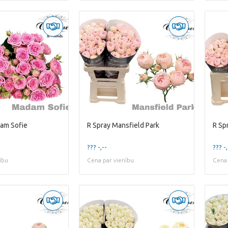
am Sofie
R Spray Mansfield Park
R Sp
??? -,--
??? -,
ību
Cena par vienību
Cena 