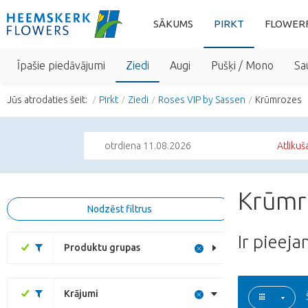
SĀKUMS
PIRKT
FLOWER
Īpašie piedāvājumi
Ziedi
Augi
Pušķi / Mono
Sa
Jūs atrodaties šeit:
Pirkt
Ziedi
Roses VIP by Sassen
Krūmrozes
otrdiena 11.08.2026
Atlikuš
Krūmro
Nodzēst filtrus
Ir pieej
Produktu grupas
Krājumi