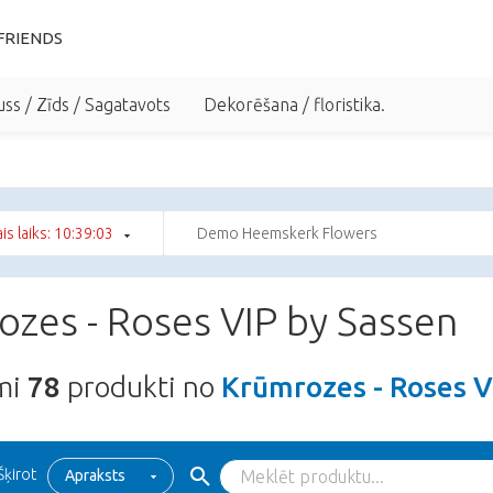
FRIENDS
uss / Zīds / Sagatavots
Dekorēšana / floristika.
ais laiks: 10:39:02
Demo Heemskerk Flowers
zes - Roses VIP by Sassen
ami
78
produkti no
Krūmrozes - Roses V
Šķirot
Apraksts