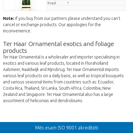
Kopā:
?
Note:
If you buy from our partners please understand you can't
cancel or exchange products. Our appologies for the
inconvenience.
Ter Haar Ornamental exotics and foliage
products
Ter Haar Ornamental is a wholesaler and importer specialising in
exotics and various leaf products, located in Floraholland
Aalsmeer, Naaldwijk and Rijnsbrug. Ter Haar Ornamental imports
various leaf products on a daily basis, as well as tropical bouquets
and various seasonal items from countries such as: Ecuador,
Costa Rica, Thailand, Sri Lanka, South Africa, Colombia, New
Zealand and Singapore. Ter Haar Ornamental also has a large
assortment of heliconias and dendrobiums.
Atpakaļ
Mēs esam ISO 9001 akreditēti