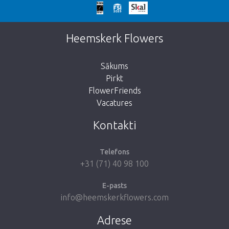
We're sorry
This page does not exist. Click on the
Heemskerk Flowers
button below to return to the shop.
Sākums
Pirkt
FlowerFriends
Vacatures
Take me back to the shop
Kontakti
Telefons
+31 (71) 40 98 100
E-pasts
info@heemskerkflowers.com
Adrese