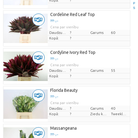
Kopā:
?
P
S
Cordeline Red Leaf Top
??? -,--
Cena par vienību
Daudzums
?
Garums
60
Kopā:
?
Cordyline Ivory Red Top
??? -,--
Cena par vienību
Daudzums
?
Garums
55
Kopā:
?
Florida Beauty
??? -,--
Cena par vienību
Daudzums
?
Garums
40
Kopā:
?
Ziedu krāsas
Tweekleurig
Massangeana
??? -,--