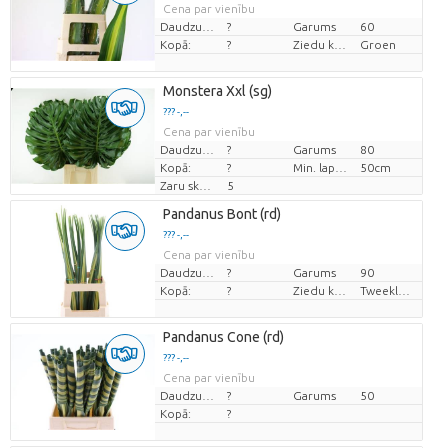
Cena par vienību
Daudzums
?
Garums
60
Kopā:
?
Ziedu krāsas
Groen
Monstera Xxl (sg)
??? -,--
Cena par vienību
Daudzums
?
Garums
80
Kopā:
?
Min. lapas diametrs
50cm
Zaru skaits
5
Pandanus Bont (rd)
??? -,--
Cena par vienību
Daudzums
?
Garums
90
Kopā:
?
Ziedu krāsas
Tweekleurig
Pandanus Cone (rd)
??? -,--
Cena par vienību
Daudzums
?
Garums
50
Kopā:
?