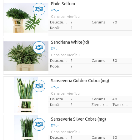
Philo Sellum
??? -,--
Cena par vienību
Daudzums
?
Garums
70
Kopā:
?
Sandriana White(rd)
??? -,--
Cena par vienību
Daudzums
?
Garums
50
Kopā:
?
Sanseveria Golden Cobra (mg)
??? -,--
Cena par vienību
Daudzums
?
Garums
40
Kopā:
?
Ziedu krāsas
Tweekleurig
Sanseveria Silver Cobra (mg)
??? -,--
Cena par vienību
Daudzums
?
Garums
60