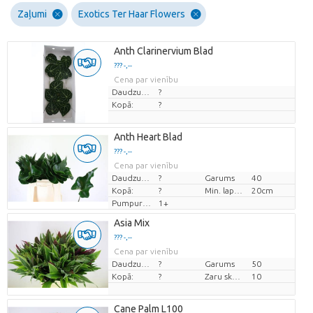
Zaļumi
Exotics Ter Haar Flowers
Anth Clarinervium Blad
??? -,--
Cena par vienību
Daudzums
?
Kopā:
?
Anth Heart Blad
??? -,--
Cena par vienību
Daudzums
?
Garums
40
Kopā:
?
Min. lapas diametrs
20cm
Pumpuru skaits
1+
Asia Mix
??? -,--
Cena par vienību
Daudzums
?
Garums
50
Kopā:
?
Zaru skaits
10
Cane Palm L100