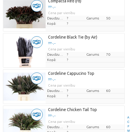
Compacta Red (rd)
??? -,--
Cena par vienību
Daudzums
?
Garums
50
Kopā:
?
Cordeline Black Tie (by Air)
??? -,--
Cena par vienību
Daudzums
?
Garums
70
Kopā:
?
Cordeline Cappucino Top
??? -,--
Cena par vienību
Daudzums
?
Garums
60
Kopā:
?
Cordeline Chicken Tail Top
??? -,--
A
Cena par vienību
C
F
Daudzums
?
Garums
60
M