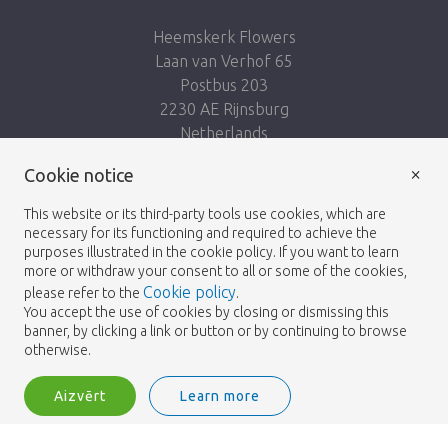
Heemskerk Flowers
Laan van Verhof 65
Postbus 203
2230 AE Rijnsburg
Netherlands
×
Seko mums:
Cookie notice
This website or its third-party tools use cookies, which are
necessary for its functioning and required to achieve the
purposes illustrated in the cookie policy. If you want to learn
more or withdraw your consent to all or some of the cookies,
Cookie policy
please refer to the
.
Heemskerk Flowers
Noteikumi un nosacījumi
© 2026 -
You accept the use of cookies by closing or dismissing this
banner, by clicking a link or button or by continuing to browse
Privātuma politika
otherwise.
Aizvērt
Learn more
Heemskerk Flowers is a trading name of BGH A.Heemskerk AZN b.v.
2