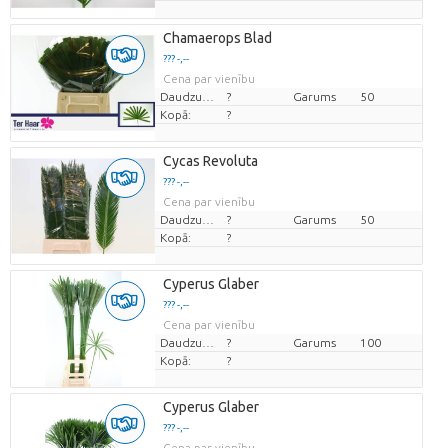
Chamaerops Blad
??? -,--
Cena par vienību
Daudzums
?
Garums
50
Kopā:
?
Cycas Revoluta
??? -,--
Cena par vienību
Daudzums
?
Garums
50
Kopā:
?
Cyperus Glaber
??? -,--
Cena par vienību
Daudzums
?
Garums
100
Kopā:
?
Cyperus Glaber
??? -,--
Cena par vienību