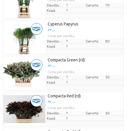
Daudzums
?
Garums
70
Kopā:
?
Cyperus Papyrus
??? -,--
Cena par vienību
Daudzums
?
Garums
80
Kopā:
?
Compacta Green (rd)
??? -,--
Cena par vienību
Daudzums
?
Garums
50
Kopā:
?
Compacta Red (rd)
??? -,--
Cena par vienību
Daudzums
?
Garums
50
Kopā:
?