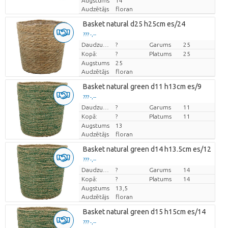
Augstums
14
Audzētājs
floran
Basket natural d25 h25cm es/24
??? -,--
Cena par vienību
Daudzums
?
Garums
25
Kopā:
?
Platums
25
Augstums
25
Audzētājs
floran
Basket natural green d11 h13cm es/9
??? -,--
Cena par vienību
Daudzums
?
Garums
11
Kopā:
?
Platums
11
Augstums
13
Audzētājs
floran
Basket natural green d14 h13.5cm es/12
??? -,--
Cena par vienību
Daudzums
?
Garums
14
Kopā:
?
Platums
14
Augstums
13,5
Audzētājs
floran
Basket natural green d15 h15cm es/14
??? -,--