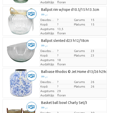
Audzētājs
floran
Ballpot rim w/rope d10.5/15 h13.5cm
??? -,--
Cena par vienību
Daudzums
?
Garums
15
Kopā:
?
Platums
15
Augstums
13,5
Audzētājs
floran
Ballpot slented d23 h12/18cm
??? -,--
Cena par vienību
Daudzums
?
Garums
23
Kopā:
?
Platums
23
Augstums
18
Audzētājs
floran
Ballvase Rhodos © Jet Home d13/26 h29cm
??? -,--
Cena par vienību
Daudzums
?
Garums
26
Kopā:
?
Platums
26
Augstums
29
Audzētājs
floran
Basket ball bowl Charly Set/3
??? -,--
Cena par vienību
Daudzums
?
Garums
30