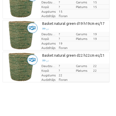
Cena par vienību
Daudzums
?
Garums
15
Kopā:
?
Platums
15
Augstums
15
Audzētājs
floran
Basket natural green d19 h19cm es/17
??? -,--
Cena par vienību
Daudzums
?
Garums
19
Kopā:
?
Platums
19
Augstums
19
Audzētājs
floran
Basket natural green d22 h22cm es/21
??? -,--
Cena par vienību
Daudzums
?
Garums
22
Kopā:
?
Platums
22
Augstums
22
Audzētājs
floran