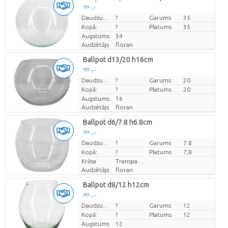
??? -,--
Cena par vienību
Daudzums
?
Garums
35
Kopā:
?
Platums
35
Augstums
34
Audzētājs
floran
Ballpot d13/20 h16cm
??? -,--
Cena par vienību
Daudzums
?
Garums
20
Kopā:
?
Platums
20
Augstums
16
Audzētājs
floran
Ballpot d6/7.8 h6.8cm
??? -,--
Cena par vienību
Daudzums
?
Garums
7.8
Kopā:
?
Platums
7,8
Krāsa
Transparant
Audzētājs
floran
Ballpot d8/12 h12cm
??? -,--
Cena par vienību
Daudzums
?
Garums
12
Kopā:
?
Platums
12
Augstums
12