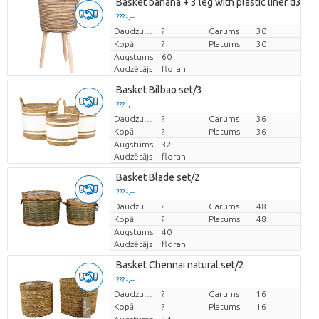
Basket banana + 3 leg with plastic liner d30 
??? -,--
Cena par vienību
Daudzums
?
Garums
30
Kopā:
?
Platums
30
Augstums
60
Audzētājs
floran
Basket Bilbao set/3
??? -,--
Cena par vienību
Daudzums
?
Garums
36
Kopā:
?
Platums
36
Augstums
32
Audzētājs
floran
Basket Blade set/2
??? -,--
Cena par vienību
Daudzums
?
Garums
48
Kopā:
?
Platums
48
Augstums
40
Audzētājs
floran
Basket Chennai natural set/2
??? -,--
Cena par vienību
Daudzums
?
Garums
16
Kopā:
?
Platums
16