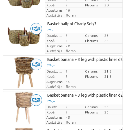
Kopā:
?
Platums
30
Augstums
16
Audzētājs
floran
Basket ballpot Charly Set/3
??? -,--
Cena par vienību
Daudzums
?
Garums
25
Kopā:
?
Platums
25
Augstums
20
Audzētājs
floran
Basket banana + 3 leg with plastic liner d21.5 .
??? -,--
Cena par vienību
Daudzums
?
Garums
21,5
Kopā:
?
Platums
21,5
Augstums
34
Audzētājs
floran
Basket banana + 3 leg with plastic liner d26 
??? -,--
Cena par vienību
Daudzums
?
Garums
26
Kopā:
?
Platums
26
Augstums
45
Audzētājs
floran