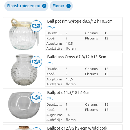
Floristu piederumi
Floran
Ball pot rim w/rope d8.5/12 h10.5cm
??? -,--
Cena par vienību
Daudzums
?
Garums
12
Kopā:
?
Platums
12
Augstums
10,5
Audzētājs
floran
Ballglass Cross d7.8/12 h13.5cm
??? -,--
Cena par vienību
Daudzums
?
Garums
12
Kopā:
?
Platums
12
Augstums
13,5
Audzētājs
floran
Ballpot d11.5/18 h14cm
??? -,--
Cena par vienību
Daudzums
?
Garums
18
Kopā:
?
Platums
18
Augstums
14
Audzētājs
floran
Ballpot d12/35 h34cm w/old cork