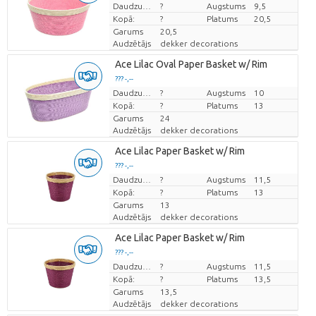
Cena par vienību
Daudzums
?
Augstums
9,5
Kopā:
?
Platums
20,5
Garums
20,5
Audzētājs
dekker decorations
Ace Lilac Oval Paper Basket w/ Rim
??? -,--
Cena par vienību
Daudzums
?
Augstums
10
Kopā:
?
Platums
13
Garums
24
Audzētājs
dekker decorations
Ace Lilac Paper Basket w/ Rim
??? -,--
Cena par vienību
Daudzums
?
Augstums
11,5
Kopā:
?
Platums
13
Garums
13
Audzētājs
dekker decorations
Ace Lilac Paper Basket w/ Rim
??? -,--
Cena par vienību
Daudzums
?
Augstums
11,5
Kopā:
?
Platums
13,5
Garums
13,5
Audzētājs
dekker decorations