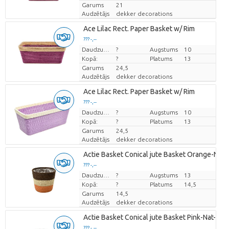
Garums
21
Audzētājs
dekker decorations
Ace Lilac Rect. Paper Basket w/ Rim
??? -,--
Cena par vienību
Daudzums
?
Augstums
10
Kopā:
?
Platums
13
Garums
24,5
Audzētājs
dekker decorations
Ace Lilac Rect. Paper Basket w/ Rim
??? -,--
Cena par vienību
Daudzums
?
Augstums
10
Kopā:
?
Platums
13
Garums
24,5
Audzētājs
dekker decorations
Actie Basket Conical jute Basket Orange-Nat-
??? -,--
Cena par vienību
Daudzums
?
Augstums
13
Kopā:
?
Platums
14,5
Garums
14,5
Audzētājs
dekker decorations
Actie Basket Conical jute Basket Pink-Nat-Cof
??? -,--