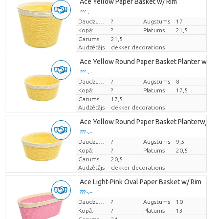
Ace Yellow Paper Basket w/ Rim
??? -,--
Cena par vienību
Daudzums
?
Augstums
17
Kopā:
?
Platums
21,5
Garums
21,5
Audzētājs
dekker decorations
Ace Yellow Round Paper Basket Planter w/ Ri
??? -,--
Cena par vienību
Daudzums
?
Augstums
8
Kopā:
?
Platums
17,5
Garums
17,5
Audzētājs
dekker decorations
Ace Yellow Round Paper Basket Planterw/ Ri
??? -,--
Cena par vienību
Daudzums
?
Augstums
9,5
Kopā:
?
Platums
20,5
Garums
20,5
Audzētājs
dekker decorations
Ace Light-Pink Oval Paper Basket w/ Rim
??? -,--
Cena par vienību
Daudzums
?
Augstums
10
Kopā:
?
Platums
13