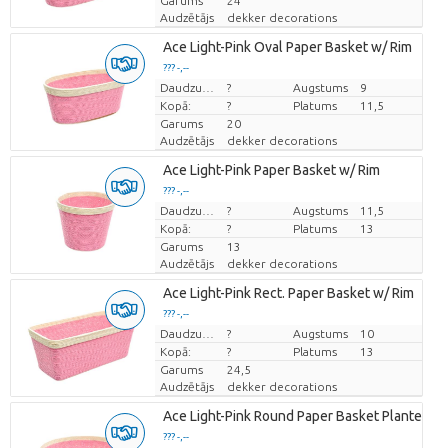
Garums
24
Audzētājs
dekker decorations
Ace Light-Pink Oval Paper Basket w/ Rim
??? -,--
Cena par vienību
Daudzums
?
Augstums
9
Kopā:
?
Platums
11,5
Garums
20
Audzētājs
dekker decorations
Ace Light-Pink Paper Basket w/ Rim
??? -,--
Cena par vienību
Daudzums
?
Augstums
11,5
Kopā:
?
Platums
13
Garums
13
Audzētājs
dekker decorations
Ace Light-Pink Rect. Paper Basket w/ Rim
??? -,--
Cena par vienību
Daudzums
?
Augstums
10
Kopā:
?
Platums
13
Garums
24,5
Audzētājs
dekker decorations
Ace Light-Pink Round Paper Basket Planterw/
??? -,--