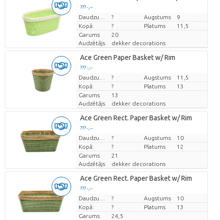
??? -,--
Cena par vienību
Daudzums
?
Augstums
9
Kopā:
?
Platums
11,5
Garums
20
Audzētājs
dekker decorations
Ace Green Paper Basket w/ Rim
??? -,--
Cena par vienību
Daudzums
?
Augstums
11,5
Kopā:
?
Platums
13
Garums
13
Audzētājs
dekker decorations
Ace Green Rect. Paper Basket w/ Rim
??? -,--
Cena par vienību
Daudzums
?
Augstums
10
Kopā:
?
Platums
12
Garums
21
Audzētājs
dekker decorations
Ace Green Rect. Paper Basket w/ Rim
??? -,--
Cena par vienību
Daudzums
?
Augstums
10
Kopā:
?
Platums
13
Garums
24,5