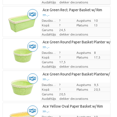
Audzētājs
dekker decorations
Ace Green Rect. Paper Basket w/ Rim
??? -,--
Cena par vienību
Daudzums
?
Augstums
10
Kopā:
?
Platums
13
Garums
24,5
Audzētājs
dekker decorations
Ace Green Round Paper Basket Planter w/ Rim
??? -,--
Cena par vienību
Daudzums
?
Augstums
8
Kopā:
?
Platums
17,5
Garums
17,5
Audzētājs
dekker decorations
Ace Green Round Paper Basket Planterw/ Rim
??? -,--
Cena par vienību
Daudzums
?
Augstums
9,5
Kopā:
?
Platums
20,5
Garums
20,5
Audzētājs
dekker decorations
Ace Yellow Oval Paper Basket w/ Rim
??? -,--
Cena par vienību
Daudzums
?
Augstums
10