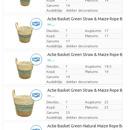
Kopā:
?
Platums
14
Garums
14
Audzētājs
dekker decorations
Actie Basket Green Straw & Maize Rope Baske
??? -,--
Cena par vienību
Daudzums
?
Augstums
17
Kopā:
?
Platums
17
Garums
17
Audzētājs
dekker decorations
Actie Basket Green Straw & Maize Rope Baske
??? -,--
Cena par vienību
Daudzums
?
Augstums
18,5
Kopā:
?
Platums
19
Garums
19
Audzētājs
dekker decorations
Actie Basket Green Straw & Maize Rope Baske
??? -,--
Cena par vienību
Daudzums
?
Augstums
22
Kopā:
?
Platums
23
Garums
23
Audzētājs
dekker decorations
Actie Basket Green-Natural Maize Rope Baske