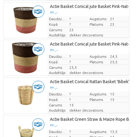
Actie Basket Conical jute Basket Pink-Nat-Cof
??? -,--
Cena par vienību
Daudzums
?
Augstums
21
Kopā:
?
Platums
23
Garums
23
Audzētājs
dekker decorations
Actie Basket Conical jute Basket Pink-Nat-Cof
??? -,--
Cena par vienību
Daudzums
?
Augstums
24,5
Kopā:
?
Platums
25,5
Garums
25,5
Audzētājs
dekker decorations
Actie Basket Conical Rattan Basket 'Bibek'
??? -,--
Cena par vienību
Daudzums
?
Augstums
15
Kopā:
?
Platums
15
Garums
15
Audzētājs
dekker decorations
Actie Basket Green Straw & Maize Rope Baske
??? -,--
Cena par vienību
Daudzums
?
Augstums
13,5