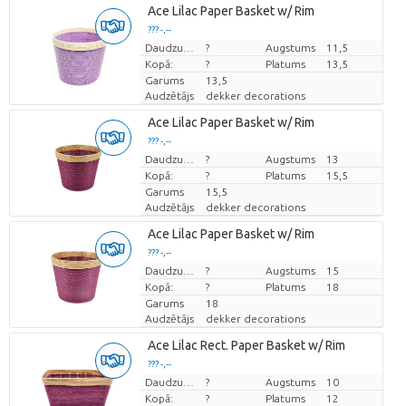
Ace Lilac Paper Basket w/ Rim
??? -,--
Cena par vienību
Daudzums
?
Augstums
11,5
Kopā:
?
Platums
13,5
Garums
13,5
Audzētājs
dekker decorations
Ace Lilac Paper Basket w/ Rim
??? -,--
Cena par vienību
Daudzums
?
Augstums
13
Kopā:
?
Platums
15,5
Garums
15,5
Audzētājs
dekker decorations
Ace Lilac Paper Basket w/ Rim
??? -,--
Cena par vienību
Daudzums
?
Augstums
15
Kopā:
?
Platums
18
Garums
18
Audzētājs
dekker decorations
Ace Lilac Rect. Paper Basket w/ Rim
??? -,--
Cena par vienību
Daudzums
?
Augstums
10
Kopā:
?
Platums
12