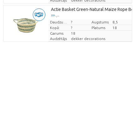
Audzētājs
dekker decorations
Actie Basket Green-Natural Maize Rope Bowl 
??? -,--
Cena par vienību
Daudzums
?
Augstums
8,5
Kopā:
?
Platums
18
Garums
18
Audzētājs
dekker decorations