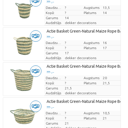
??? -,--
Cena par vienību
Daudzums
?
Augstums
13,5
Kopā:
?
Platums
14
Garums
14
Audzētājs
dekker decorations
Actie Basket Green-Natural Maize Rope Baske
??? -,--
Cena par vienību
Daudzums
?
Augstums
16
Kopā:
?
Platums
17
Garums
17
Audzētājs
dekker decorations
Actie Basket Green-Natural Maize Rope Baske
??? -,--
Cena par vienību
Daudzums
?
Augstums
20
Kopā:
?
Platums
21,5
Garums
21,5
Audzētājs
dekker decorations
Actie Basket Green-Natural Maize Rope Bowl 
??? -,--
Cena par vienību
Daudzums
?
Augstums
10,5
Kopā:
?
Platums
21
Garums
21