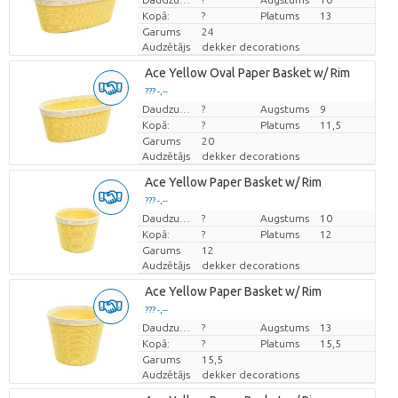
Kopā:
?
Platums
13
Garums
24
Audzētājs
dekker decorations
Ace Yellow Oval Paper Basket w/ Rim
??? -,--
Cena par vienību
Daudzums
?
Augstums
9
Kopā:
?
Platums
11,5
Garums
20
Audzētājs
dekker decorations
Ace Yellow Paper Basket w/ Rim
??? -,--
Cena par vienību
Daudzums
?
Augstums
10
Kopā:
?
Platums
12
Garums
12
Audzētājs
dekker decorations
Ace Yellow Paper Basket w/ Rim
??? -,--
Cena par vienību
Daudzums
?
Augstums
13
Kopā:
?
Platums
15,5
Garums
15,5
Audzētājs
dekker decorations