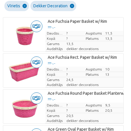
Vīrietis
Dekker Decoration
Ace Fuchsia Paper Basket w/ Rim
??? -,--
Cena par vienību
Daudzums
?
Augstums
11,5
Kopā:
?
Platums
13,5
Garums
13,5
Audzētājs
dekker decorations
Ace Fuchsia Rect. Paper Basket w/ Rim
??? -,--
Cena par vienību
Daudzums
?
Augstums
10
Kopā:
?
Platums
13
Garums
24,5
Audzētājs
dekker decorations
Ace Fuchsia Round Paper Basket Planterw/ Ri
??? -,--
Cena par vienību
Daudzums
?
Augstums
9,5
Kopā:
?
Platums
20,5
Garums
20,5
Audzētājs
dekker decorations
Ace Green Oval Paper Basket w/ Rim