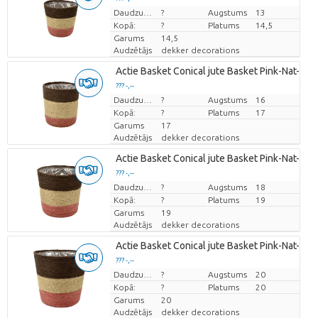
Cena par vienību
Daudzums
?
Augstums
13
Kopā:
?
Platums
14,5
Garums
14,5
Audzētājs
dekker decorations
Actie Basket Conical jute Basket Pink-Nat-Cof
??? -,--
Cena par vienību
Daudzums
?
Augstums
16
Kopā:
?
Platums
17
Garums
17
Audzētājs
dekker decorations
Actie Basket Conical jute Basket Pink-Nat-Cof
??? -,--
Cena par vienību
Daudzums
?
Augstums
18
Kopā:
?
Platums
19
Garums
19
Audzētājs
dekker decorations
Actie Basket Conical jute Basket Pink-Nat-Cof
??? -,--
Cena par vienību
Daudzums
?
Augstums
20
Kopā:
?
Platums
20
Garums
20
Audzētājs
dekker decorations