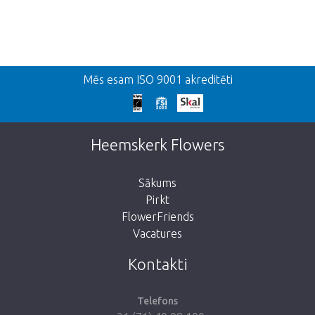
Atpakaļ
Mēs esam ISO 9001 akreditēti
We're sorry
This page does not exist. Click on the
Heemskerk Flowers
button below to return to the shop.
Sākums
Pirkt
FlowerFriends
Vacatures
Take me back to the shop
Kontakti
Telefons