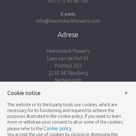
+31 (71) 40 98 100
E-pasts
info@heemskerkflowers.com
Adrese
Heemskerk Flowers
Laan van Verhof 65
Postbus 203
2230 AE Rijnsburg
Netherlands
×
Seko mums:
Cookie notice
This website or its third-party tools use cookies, which are
necessary for its functioning and required to achieve the
purposes illustrated in the cookie policy. If you want to learn
more or withdraw your consent to all or some of the cookies,
Cookie policy
please refer to the
.
Heemskerk Flowers
Noteikumi un nosacījumi
© 2026 -
You accept the use of cookies by closing or dismissing this