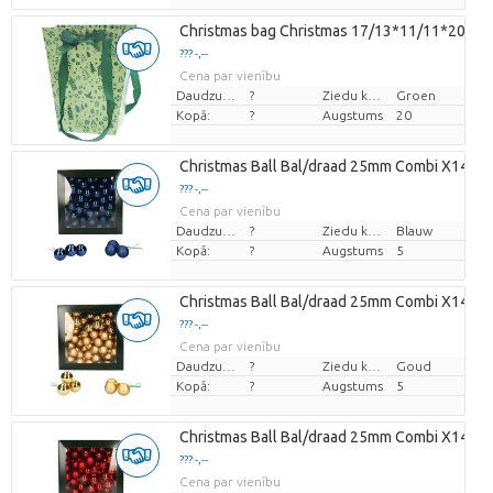
Christmas bag Christmas 17/13*11/11*20cm
??? -,--
Cena par vienību
Daudzums
?
Ziedu krāsas
Groen
Kopā:
?
Augstums
20
Christmas Ball Bal/draad 25mm Combi X144
??? -,--
Cena par vienību
Daudzums
?
Ziedu krāsas
Blauw
Kopā:
?
Augstums
5
Christmas Ball Bal/draad 25mm Combi X144
??? -,--
Cena par vienību
Daudzums
?
Ziedu krāsas
Goud
Kopā:
?
Augstums
5
Christmas Ball Bal/draad 25mm Combi X144
??? -,--
Cena par vienību