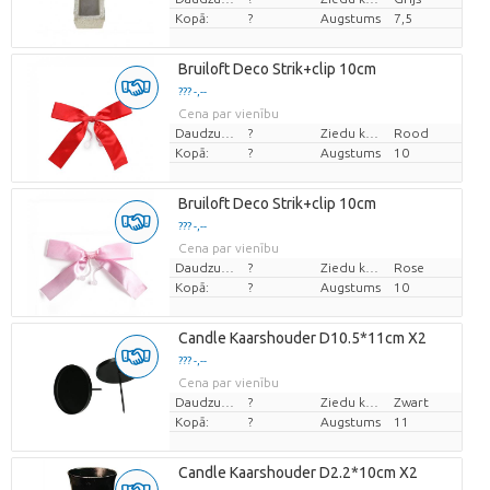
Kopā:
?
Augstums
7,5
Bruiloft Deco Strik+clip 10cm
??? -,--
Cena par vienību
Daudzums
?
Ziedu krāsas
Rood
Kopā:
?
Augstums
10
Bruiloft Deco Strik+clip 10cm
??? -,--
Cena par vienību
Daudzums
?
Ziedu krāsas
Rose
Kopā:
?
Augstums
10
Candle Kaarshouder D10.5*11cm X2
??? -,--
Cena par vienību
Daudzums
?
Ziedu krāsas
Zwart
Kopā:
?
Augstums
11
Candle Kaarshouder D2.2*10cm X2