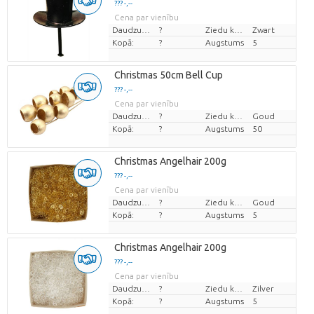
??? -,--
Cena par vienību
Daudzums
?
Ziedu krāsas
Zwart
Kopā:
?
Augstums
5
Christmas 50cm Bell Cup
??? -,--
Cena par vienību
Daudzums
?
Ziedu krāsas
Goud
Kopā:
?
Augstums
50
Christmas Angelhair 200g
??? -,--
Cena par vienību
Daudzums
?
Ziedu krāsas
Goud
Kopā:
?
Augstums
5
Christmas Angelhair 200g
??? -,--
Cena par vienību
Daudzums
?
Ziedu krāsas
Zilver
Kopā:
?
Augstums
5