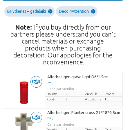
Brīvdienas – gadalaiki
Deco 4Attention
Note:
If you buy directly from our
partners please understand you can't
cancel materials or exchange
products when purchasing
decoration. Our appologies for the
inconvenience.
Allerheiligen grave light D6*15cm
??? -,--
Cena par vienību
Daudzums
?
Ziedu krāsas
Rood
Kopā:
?
Augstums
15
Allerheiligen Planter cross 27*18*6.5cm
??? -,--
Cena par vienību
Daudzums
?
Ziedu krāsas
Grijs