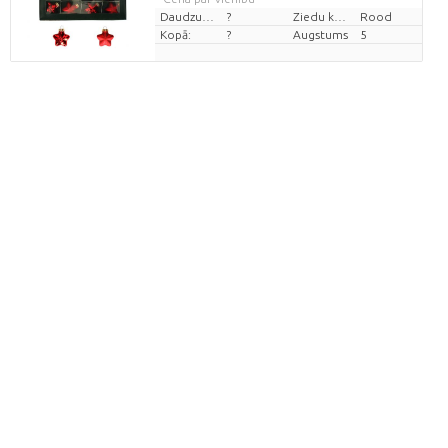
Daudzums
?
Ziedu krāsas
Rood
Kopā:
?
Augstums
5