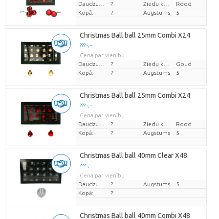
Daudzums
?
Ziedu krāsas
Rood
Kopā:
?
Augstums
5
Christmas Ball ball 25mm Combi X24
??? -,--
Cena par vienību
Daudzums
?
Ziedu krāsas
Goud
Kopā:
?
Augstums
5
Christmas Ball ball 25mm Combi X24
??? -,--
Cena par vienību
Daudzums
?
Ziedu krāsas
Rood
Kopā:
?
Augstums
5
Christmas Ball ball 40mm Clear X48
??? -,--
Cena par vienību
Daudzums
?
Augstums
5
Kopā:
?
Christmas Ball ball 40mm Combi X48