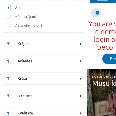
Viss
Mūsu krājumi
You are 
Visi ārējie krājumi
in dem
login o
Krājumi
becom
Be
Atlaides
KÖZVETLENÜL 
Krāsa
Mūsu k
Izcelsme
Kvalitāte