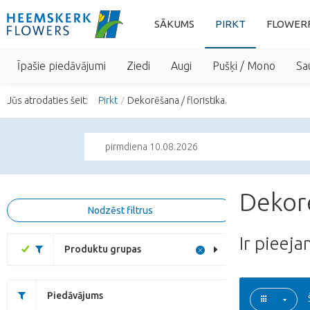
SĀKUMS
PIRKT
FLOWER
Īpašie piedāvājumi
Ziedi
Augi
Pušķi / Mono
Sa
Jūs atrodaties šeit:
Pirkt
Dekorēšana / floristika.
pirmdiena 10.08.2026
Dekorē
Nodzēst filtrus
Ir pieej
Produktu grupas
Piedāvājums