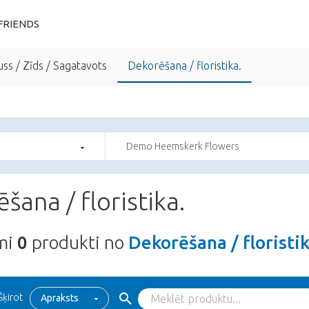
FRIENDS
uss / Zīds / Sagatavots
Dekorēšana / floristika.
Demo Heemskerk Flowers
šana / floristika.
ami
0
produkti no
Dekorēšana / floristik
Šķirot
Apraksts