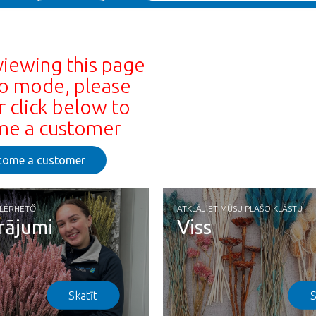
viewing this page
o mode, please
r click below to
e a customer
come a customer
ELÉRHETŐ
ATKLĀJIET MŪSU PLAŠO KLĀSTU
rājumi
Viss
Skatīt
S