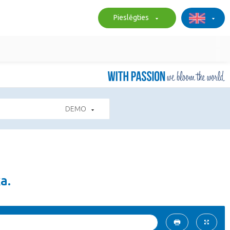
Pieslēgties
DEMO
a.