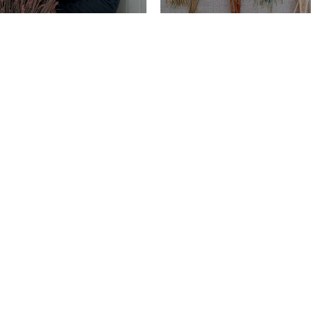
We're sorry
 exist. Click on the button below to 
Take me back to the shop