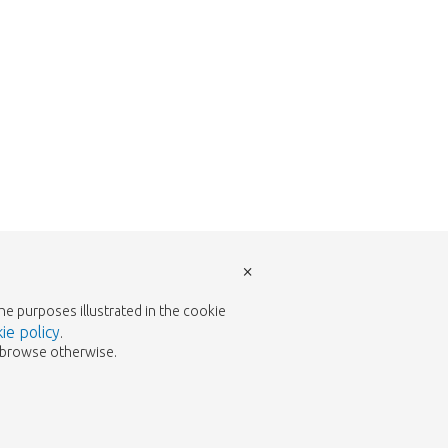
×
the purposes illustrated in the cookie
ie policy
.
to browse otherwise.