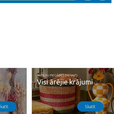
PAPILDU PIEGĀDES DIENA(S)
Visi ārējie krājumi
katīt
Skatīt