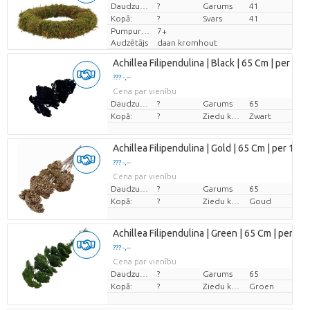
Cena par vienību
Daudzums
?
Garums
41
Kopā:
?
Svars
41
Pumpuru skaits
7+
Audzētājs
daan kromhout
Achillea Filipendulina | Black | 65 Cm | per 12 
??? -,--
Cena par vienību
Daudzums
?
Garums
65
Kopā:
?
Ziedu krāsas
Zwart
Achillea Filipendulina | Gold | 65 Cm | per 12 S
??? -,--
Cena par vienību
Daudzums
?
Garums
65
Kopā:
?
Ziedu krāsas
Goud
Achillea Filipendulina | Green | 65 Cm | per 12 
??? -,--
Cena par vienību
Daudzums
?
Garums
65
Kopā:
?
Ziedu krāsas
Groen