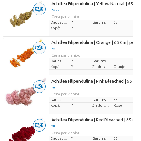
Achillea Filipendulina | Yellow Natural | 65 Cm 
??? -,--
Cena par vienību
Daudzums
?
Garums
65
Kopā:
?
Achillea Filipendulina | Orange | 65 Cm | per 1
??? -,--
Cena par vienību
Daudzums
?
Garums
65
Kopā:
?
Ziedu krāsas
Oranje
Achillea Filipendulina | Pink Bleached | 65 Cm |
??? -,--
Cena par vienību
Daudzums
?
Garums
65
Kopā:
?
Ziedu krāsas
Rose
Achillea Filipendulina | Red Bleached | 65 Cm |
??? -,--
Cena par vienību
Daudzums
?
Garums
65