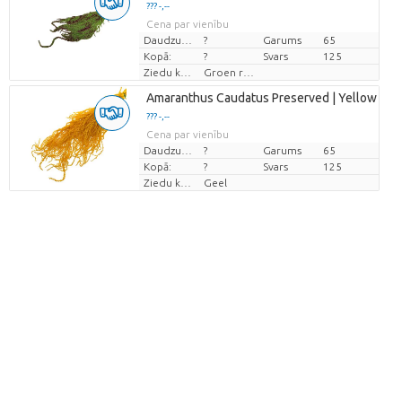
??? -,--
Cena par vienību
Daudzums
?
Garums
65
Kopā:
?
Svars
125
Ziedu krāsas
Groen rood
Amaranthus Caudatus Preserved | Yellow | 125
??? -,--
Cena par vienību
Daudzums
?
Garums
65
Kopā:
?
Svars
125
Ziedu krāsas
Geel