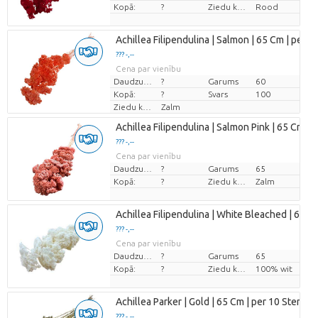
Kopā:
?
Ziedu krāsas
Rood
Achillea Filipendulina | Salmon | 65 Cm | per 1
??? -,--
Cena par vienību
Daudzums
?
Garums
60
Kopā:
?
Svars
100
Ziedu krāsas
Zalm
Achillea Filipendulina | Salmon Pink | 65 Cm | p
??? -,--
Cena par vienību
Daudzums
?
Garums
65
Kopā:
?
Ziedu krāsas
Zalm
Achillea Filipendulina | White Bleached | 65 Cm
??? -,--
Cena par vienību
Daudzums
?
Garums
65
Kopā:
?
Ziedu krāsas
100% wit
Achillea Parker | Gold | 65 Cm | per 10 Stems
??? -,--