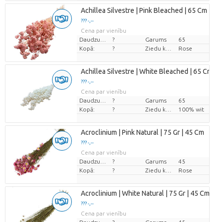
Achillea Silvestre | Pink Bleached | 65 Cm | per
??? -,--
Cena par vienību
Daudzums
?
Garums
65
Kopā:
?
Ziedu krāsas
Rose
Achillea Silvestre | White Bleached | 65 Cm | p
??? -,--
Cena par vienību
Daudzums
?
Garums
65
Kopā:
?
Ziedu krāsas
100% wit
Acroclinium | Pink Natural | 75 Gr | 45 Cm
??? -,--
Cena par vienību
Daudzums
?
Garums
45
Kopā:
?
Ziedu krāsas
Rose
Acroclinium | White Natural | 75 Gr | 45 Cm
??? -,--
Cena par vienību