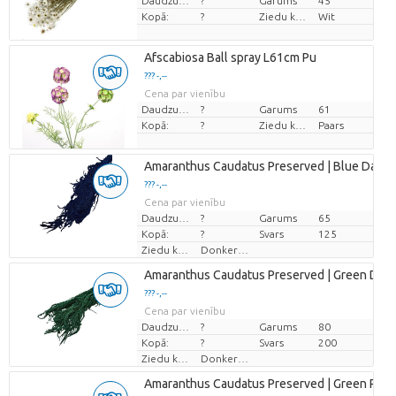
Daudzums
?
Garums
45
Kopā:
?
Ziedu krāsas
Wit
Afscabiosa Ball spray L61cm Pu
??? -,--
Cena par vienību
Daudzums
?
Garums
61
Kopā:
?
Ziedu krāsas
Paars
Amaranthus Caudatus Preserved | Blue Dark |
??? -,--
Cena par vienību
Daudzums
?
Garums
65
Kopā:
?
Svars
125
Ziedu krāsas
Donkerblauw
Amaranthus Caudatus Preserved | Green Dark 
??? -,--
Cena par vienību
Daudzums
?
Garums
80
Kopā:
?
Svars
200
Ziedu krāsas
Donkergroen
Amaranthus Caudatus Preserved | Green Red |