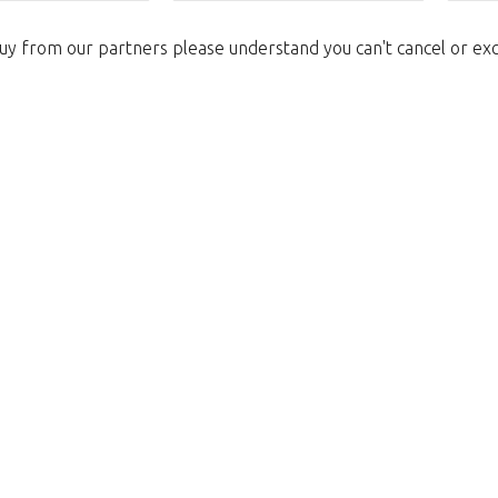
uy from our partners please understand you can't cancel or ex
We're sorry
 exist. Click on the button below to 
Take me back to the shop