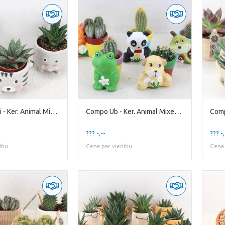
Compo Demi - Ker. Animal Mixed
Compo Ub - Ker. Animal Mixed X10 cactus
Comp
??? -,--
??? -,
ību
Cena par vienību
Cena 