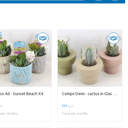
o Ad - Sunset Beach X4
Compo Demi - cactus in Glas Standard X8
--
??? -,--
par vienību
Cena par vienību