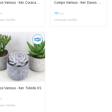
Compo Various - Ker. Curacao Mixed
Compo Various - Ker. Davos Mixed
--
??? -,--
par vienību
Cena par vienību
o Various - Ker. Toledo X5
--
par vienību