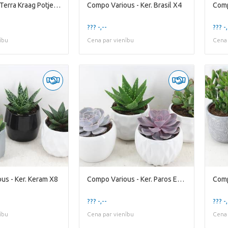
Compo Ub - Terra Kraag Potje Kl. x9 cactus
Compo Various - Ker. Brasil X4
??? -,--
??? -,
ību
Cena par vienību
Cena 
us - Ker. Keram X8
Compo Various - Ker. Paros Ech. X4
Comp
??? -,--
??? -,
ību
Cena par vienību
Cena 