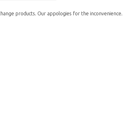
change products. Our appologies for the inconvenience.
return to the shop.