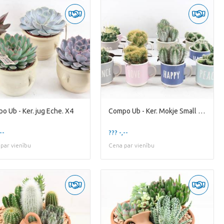
o Ub - Ker. jug Eche. X4
Compo Ub - Ker. Mokje Small x12
--
??? -,--
par vienību
Cena par vienību