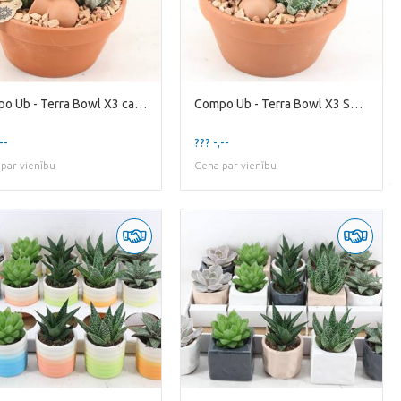
Compo Ub - Terra Bowl X3 cactus
Compo Ub - Terra Bowl X3 Succulent
--
??? -,--
par vienību
Cena par vienību