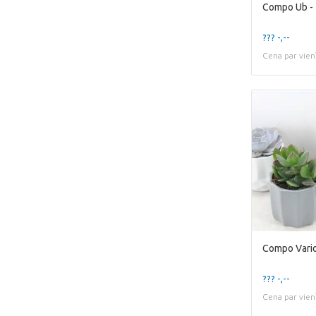
??? -,--
Cena par vien
Compo Vario
??? -,--
Cena par vien