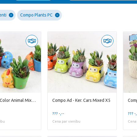
enti
Compo Plants PC
Compo Ad - Color Animal Mixed X8
Compo Ad - Ker. Cars Mixed X5
Comp
??? -,--
??? -,
ību
Cena par vienību
Cena 