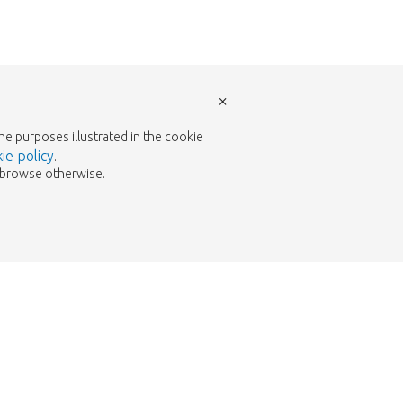
×
the purposes illustrated in the cookie
ie policy
.
to browse otherwise.