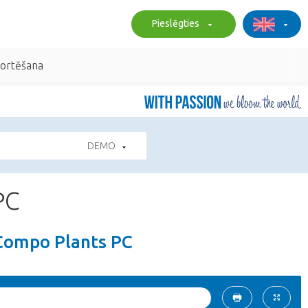
Pieslēgties
portēšana
DEMO
PC
 Compo Plants PC