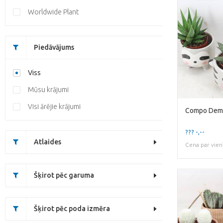
Worldwide Plant
Piedāvājums
Viss
Mūsu krājumi
Visi ārējie krājumi
??? -,--
Atlaides
Cena par vien
Šķirot pēc garuma
Šķirot pēc poda izmēra