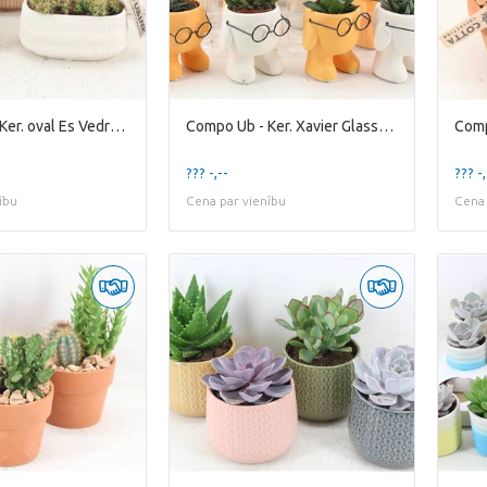
Compo Ub - Ker. oval Es Vedra X7
Compo Ub - Ker. Xavier Glasses x12
??? -,--
??? -,
ību
Cena par vienību
Cena 