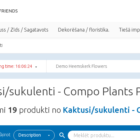
FRIENDS
uss / Zīds / Sagatavots
Dekorēšana / floristika.
Tiešā im
ti
ng time: 16:06:23
Demo Heemskerk Flowers
i/sukulenti - Compo Plants 
ami
19
produkti no
Kaktusi/sukulenti -
Šķirot
Description