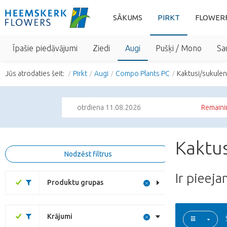
SĀKUMS
PIRKT
FLOWER
Īpašie piedāvājumi
Ziedi
Augi
Pušķi / Mono
Sa
Jūs atrodaties šeit:
Pirkt
Augi
Compo Plants PC
Kaktusi/sukulen
otrdiena 11.08.2026
Remaini
Kaktus
Nodzēst filtrus
Ir pieej
Produktu grupas
Krājumi