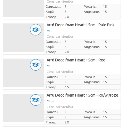
Cena par vienību
Daudzums
?
Poda izmērs (cm)
15
Kopā:
?
Augstums
15
Transportēšanas augstums
20
Arr6 Deco foam Heart 15cm - Pale Pink
??? -,--
Cena par vienību
Daudzums
?
Poda izmērs (cm)
15
Kopā:
?
Augstums
15
Transportēšanas augstums
20
Arr6 Deco foam Heart 15cm - Red
??? -,--
Cena par vienību
Daudzums
?
Poda izmērs (cm)
15
Kopā:
?
Augstums
15
Transportēšanas augstums
15
Arr6 Deco foam Heart 15cm - Ro/wi/roze
??? -,--
Cena par vienību
Daudzums
?
Poda izmērs (cm)
15
Kopā:
?
Augstums
15
Transportēšanas augstums
20