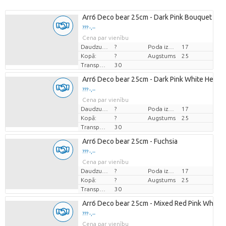
Arr6 Deco bear 25cm - Dark Pink Bouquet
??? -,--
Cena par vienību
Daudzums
?
Poda izmērs (cm)
17
Kopā:
?
Augstums
25
Transportēšanas augstums
30
Arr6 Deco bear 25cm - Dark Pink White Heart
??? -,--
Cena par vienību
Daudzums
?
Poda izmērs (cm)
17
Kopā:
?
Augstums
25
Transportēšanas augstums
30
Arr6 Deco bear 25cm - Fuchsia
??? -,--
Cena par vienību
Daudzums
?
Poda izmērs (cm)
17
Kopā:
?
Augstums
25
Transportēšanas augstums
30
Arr6 Deco bear 25cm - Mixed Red Pink White
??? -,--
Cena par vienību