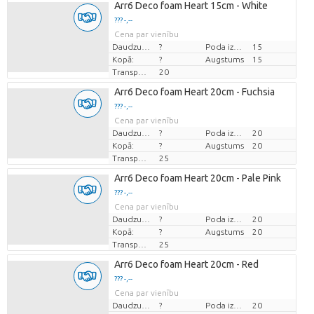
Arr6 Deco foam Heart 15cm - White
??? -,--
Cena par vienību
Daudzums
?
Poda izmērs (cm)
15
Kopā:
?
Augstums
15
Transportēšanas augstums
20
Arr6 Deco foam Heart 20cm - Fuchsia
??? -,--
Cena par vienību
Daudzums
?
Poda izmērs (cm)
20
Kopā:
?
Augstums
20
Transportēšanas augstums
25
Arr6 Deco foam Heart 20cm - Pale Pink
??? -,--
Cena par vienību
Daudzums
?
Poda izmērs (cm)
20
Kopā:
?
Augstums
20
Transportēšanas augstums
25
Arr6 Deco foam Heart 20cm - Red
??? -,--
Cena par vienību
Daudzums
?
Poda izmērs (cm)
20