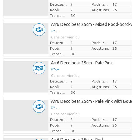
Daudzums
?
Poda izmērs (cm)
17
Kopā:
?
Augstums
25
Transportēšanas augstums
30
Arr6 Deco bear 25cm - Mixed Rood-bord-wit
??? -,--
Cena par vienību
Daudzums
?
Poda izmērs (cm)
17
Kopā:
?
Augstums
25
Transportēšanas augstums
30
Arr6 Deco bear 25cm - Pale Pink
??? -,--
Cena par vienību
Daudzums
?
Poda izmērs (cm)
17
Kopā:
?
Augstums
25
Transportēšanas augstums
30
Arr6 Deco bear 25cm - Pale Pink with Bouquet
??? -,--
Cena par vienību
Daudzums
?
Poda izmērs (cm)
17
Kopā:
?
Augstums
25
Transportēšanas augstums
30
Arr6 Deco bear 25cm - Red