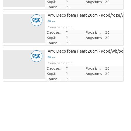
Kopā:
?
Augstums
20
Transportēšanas augstums
25
Arr6 Deco foam Heart 20cm - Rood/roze/wit
??? -,--
Cena par vienību
Daudzums
?
Poda izmērs (cm)
20
Kopā:
?
Augstums
20
Transportēšanas augstums
25
Arr6 Deco foam Heart 20cm - Rood/wit/borde
??? -,--
Cena par vienību
Daudzums
?
Poda izmērs (cm)
20
Kopā:
?
Augstums
20
Transportēšanas augstums
25