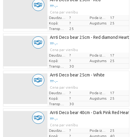
??? -,--
Cena par vienību
Daudzums
?
Poda izmērs (cm)
17
Kopā:
?
Augstums
25
Transportēšanas augstums
25
Arr6 Deco bear 25cm - Red diamond Heart
??? -,--
Cena par vienību
Daudzums
?
Poda izmērs (cm)
17
Kopā:
?
Augstums
25
Transportēšanas augstums
30
Arr6 Deco bear 25cm - White
??? -,--
Cena par vienību
Daudzums
?
Poda izmērs (cm)
17
Kopā:
?
Augstums
25
Transportēšanas augstums
30
Arr6 Deco bear 40cm - Dark Pink Red Heart
??? -,--
Cena par vienību
Daudzums
?
Poda izmērs (cm)
25
Kopā:
?
Augstums
40