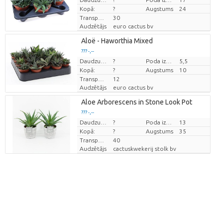
Kopā:
?
Augstums
24
Transportēšanas augstums
30
Audzētājs
euro cactus bv
Aloë - Haworthia Mixed
??? -,--
Cena par vienību
Daudzums
?
Poda izmērs (cm)
5,5
Kopā:
?
Augstums
10
Transportēšanas augstums
12
Audzētājs
euro cactus bv
Aloe Arborescens in Stone Look Pot
??? -,--
Cena par vienību
Daudzums
?
Poda izmērs (cm)
13
Kopā:
?
Augstums
35
Transportēšanas augstums
40
Audzētājs
cactuskwekerij stolk bv