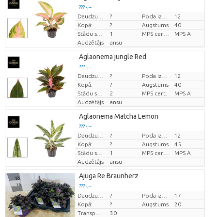
??? -,--
Daudzums
?
Poda izmērs (cm)
12
Cena par vienību
Kopā:
?
Augstums
40
Stādu skaits/pods
1
MPS certifikat.
MPS A
Audzētājs
ansu
Aglaonema jungle Red
??? -,--
Daudzums
?
Poda izmērs (cm)
12
Cena par vienību
Kopā:
?
Augstums
40
Stādu skaits/pods
2
MPS cert.
MPS A
Audzētājs
ansu
Aglaonema Matcha Lemon
??? -,--
Daudzums
?
Poda izmērs (cm)
12
Cena par vienību
Kopā:
?
Augstums
45
Stādu skaits/pods
1
MPS certifikat.
MPS A
Audzētājs
ansu
Ajuga Re Braunherz
??? -,--
Cena par vienību
Daudzums
?
Poda izmērs (cm)
17
Kopā:
?
Augstums
20
Transportēšanas augstums
30