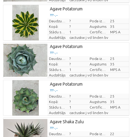
Agave Potatorum
??? -,--
Daudzums
?
Poda izmērs (cm)
25
Cena par vienību
Kopā:
?
Augstums
35
Stādu skaits/pods
1
Certificado MPS
MPS A
Audzētājs
cactuskw j vd linden bv
Agave Potatorum
??? -,--
Daudzums
?
Poda izmērs (cm)
25
Cena par vienību
Kopā:
?
Augstums
35
Stādu skaits/pods
1
Certificado MPS
MPS A
Audzētājs
cactuskw j vd linden bv
Agave Potatorum
??? -,--
Daudzums
?
Poda izmērs (cm)
25
Cena par vienību
Kopā:
?
Augstums
35
Stādu skaits/pods
1
Certificado MPS
MPS A
Audzētājs
cactuskw j vd linden bv
Agave Shaka Zulu
??? -,--
Daudzums
?
Poda izmērs (cm)
22
Cena par vienību