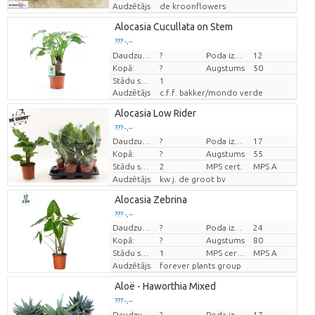
Audzētājs
de kroonflowers
Alocasia Cucullata on Stem
??? -,--
Cena par vienību
Daudzums
?
Poda izmērs (cm)
12
Kopā:
?
Augstums
50
Stādu skaits/pods
1
Audzētājs
c.f.f. bakker/mondo verde
Alocasia Low Rider
??? -,--
Daudzums
?
Poda izmērs (cm)
17
Cena par vienību
Kopā:
?
Augstums
55
Stādu skaits/pods
2
MPS cert.
MPS A
Audzētājs
kw j. de groot bv
Alocasia Zebrina
??? -,--
Daudzums
?
Poda izmērs (cm)
24
Cena par vienību
Kopā:
?
Augstums
80
Stādu skaits/pods
1
MPS certifikat.
MPS A
Audzētājs
forever plants group
Aloë - Haworthia Mixed
??? -,--
Cena par vienību
Daudzums
?
Poda izmērs (cm)
17