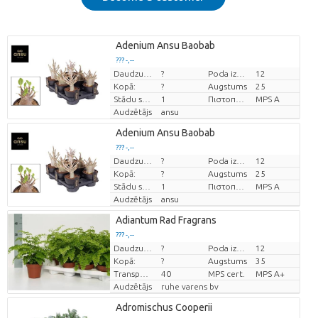
Adenium Ansu Baobab
??? -,--
Daudzums
?
Poda izmērs (cm)
12
Cena par vienību
Kopā:
?
Augstums
25
Stādu skaits/pods
1
Πιστοποιητικό MPS.
MPS A
Audzētājs
ansu
Adenium Ansu Baobab
??? -,--
Daudzums
?
Poda izmērs (cm)
12
Cena par vienību
Kopā:
?
Augstums
25
Stādu skaits/pods
1
Πιστοποιητικό MPS.
MPS A
Audzētājs
ansu
Adiantum Rad Fragrans
??? -,--
Daudzums
?
Poda izmērs (cm)
12
Cena par vienību
Kopā:
?
Augstums
35
Transportēšanas augstums
40
MPS cert.
MPS A+
Audzētājs
ruhe varens bv
Adromischus Cooperii