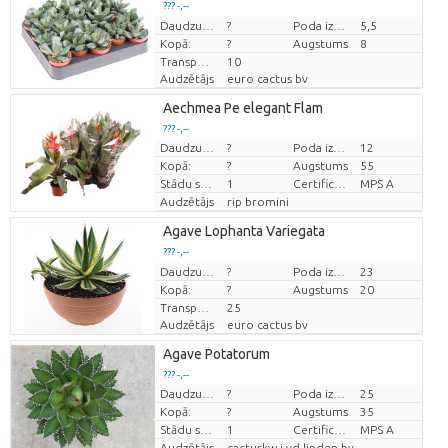
??? -,--
Cena par vienību
Daudzums
?
Poda izmērs (cm)
5,5
Kopā:
?
Augstums
8
Transportēšanas augstums
10
Audzētājs
euro cactus bv
Aechmea Pe elegant Flam
??? -,--
Daudzums
?
Poda izmērs (cm)
12
Cena par vienību
Kopā:
?
Augstums
55
Stādu skaits/pods
1
Certificado MPS
MPS A
Audzētājs
rip bromini
Agave Lophanta Variegata
??? -,--
Cena par vienību
Daudzums
?
Poda izmērs (cm)
23
Kopā:
?
Augstums
20
Transportēšanas augstums
25
Audzētājs
euro cactus bv
Agave Potatorum
??? -,--
Daudzums
?
Poda izmērs (cm)
25
Cena par vienību
Kopā:
?
Augstums
35
Stādu skaits/pods
1
Certificado MPS
MPS A
Audzētājs
cactuskw j vd linden bv