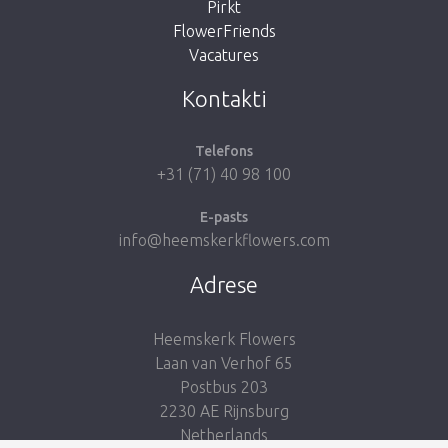
Pirkt
FlowerFriends
Vacatures
Take me back to the shop
Kontakti
Telefons
+31 (71) 40 98 100
E-pasts
info@heemskerkflowers.com
Adrese
Heemskerk Flowers
Laan van Verhof 65
Postbus 203
2230 AE Rijnsburg
Netherlands