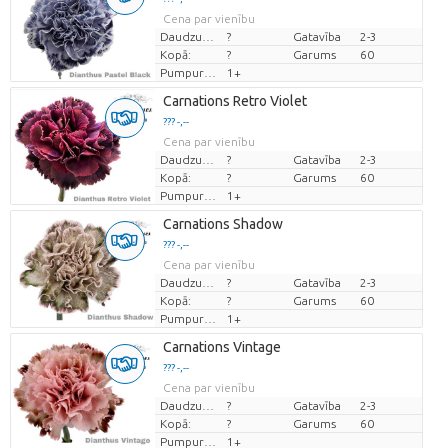
Cena par vienību
Daudzums
?
Gatavība
2-3
Kopā:
?
Garums
60
Pumpuru skaits
1+
Carnations Retro Violet
??? -,--
Cena par vienību
Daudzums
?
Gatavība
2-3
Kopā:
?
Garums
60
Pumpuru skaits
1+
Carnations Shadow
??? -,--
Cena par vienību
Daudzums
?
Gatavība
2-3
Kopā:
?
Garums
60
Pumpuru skaits
1+
Carnations Vintage
??? -,--
Cena par vienību
Daudzums
?
Gatavība
2-3
Kopā:
?
Garums
60
Pumpuru skaits
1+