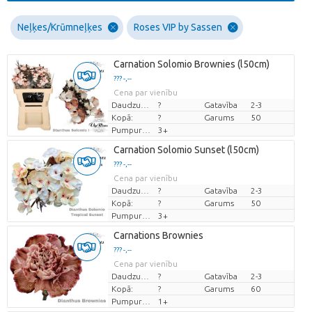
Neļķes/Krūmneļķes
Roses VIP by Sassen
Carnation Solomio Brownies (l50cm)
??? -,--
Cena par vienību
Daudzums
?
Gatavība
2-3
Kopā:
?
Garums
50
Pumpuru skaits
3+
Carnation Solomio Sunset (l50cm)
??? -,--
Cena par vienību
Daudzums
?
Gatavība
2-3
Kopā:
?
Garums
50
Pumpuru skaits
3+
Carnations Brownies
??? -,--
Cena par vienību
Daudzums
?
Gatavība
2-3
Kopā:
?
Garums
60
Pumpuru skaits
1+