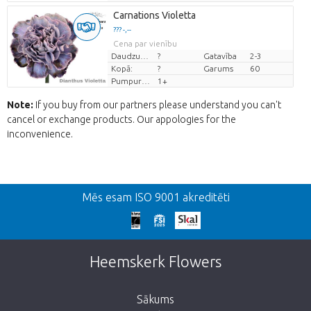
Carnations Violetta
??? -,--
Cena par vienību
Daudzums
?
Gatavība
2-3
Kopā:
?
Garums
60
Pumpuru skaits
1+
Note:
If you buy from our partners please understand you can't
cancel or exchange products. Our appologies for the
inconvenience.
Atpakaļ
Mēs esam ISO 9001 akreditēti
We're sorry
This page does not exist. Click on the
Heemskerk Flowers
button below to return to the shop.
Sākums