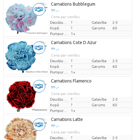
Carnations Bubblegum
??? -,--
Cena par vienību
Daudzums
?
Gatavība
2-3
Kopā:
?
Garums
60
Pumpuru skaits
1+
Carnations Cote D Azur
??? -,--
Cena par vienību
Daudzums
?
Gatavība
2-3
Kopā:
?
Garums
60
Pumpuru skaits
1+
Carnations Flamenco
??? -,--
Cena par vienību
Daudzums
?
Gatavība
2-3
Kopā:
?
Garums
60
Pumpuru skaits
1+
Carnations Latte
??? -,--
Cena par vienību
Daudzums
?
Gatavība
2-3