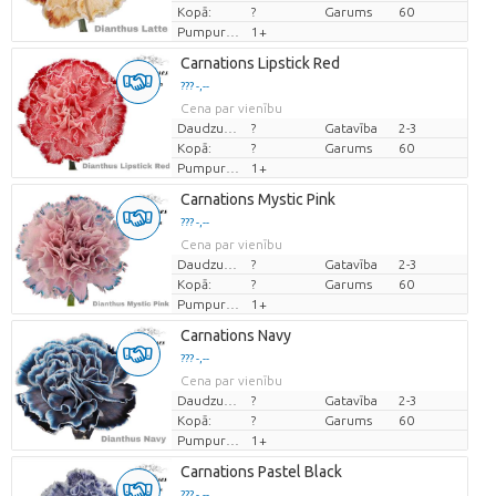
Kopā:
?
Garums
60
Pumpuru skaits
1+
Carnations Lipstick Red
??? -,--
Cena par vienību
Daudzums
?
Gatavība
2-3
Kopā:
?
Garums
60
Pumpuru skaits
1+
Carnations Mystic Pink
??? -,--
Cena par vienību
Daudzums
?
Gatavība
2-3
Kopā:
?
Garums
60
Pumpuru skaits
1+
Carnations Navy
??? -,--
Cena par vienību
Daudzums
?
Gatavība
2-3
Kopā:
?
Garums
60
Pumpuru skaits
1+
Carnations Pastel Black
??? -,--