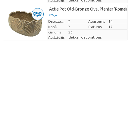
Audzētājs
dekker decorations
Actie Pot Old-Bronze Oval Planter 'Romaine'
??? -,--
Cena par vienību
Daudzums
?
Augstums
14
Kopā:
?
Platums
17
Garums
26
Audzētājs
dekker decorations