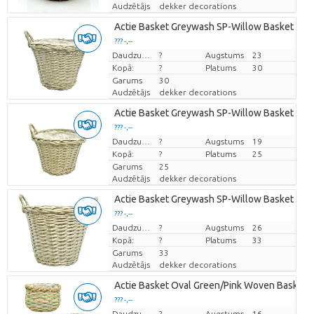
Audzētājs
dekker decorations
Actie Basket Greywash SP-Willow Basket L
??? -,--
Cena par vienību
Daudzums
?
Augstums
23
Kopā:
?
Platums
30
Garums
30
Audzētājs
dekker decorations
Actie Basket Greywash SP-Willow Basket M
??? -,--
Cena par vienību
Daudzums
?
Augstums
19
Kopā:
?
Platums
25
Garums
25
Audzētājs
dekker decorations
Actie Basket Greywash SP-Willow Basket XL
??? -,--
Cena par vienību
Daudzums
?
Augstums
26
Kopā:
?
Platums
33
Garums
33
Audzētājs
dekker decorations
Actie Basket Oval Green/Pink Woven Basket Pl
??? -,--
Cena par vienību
Daudzums
?
Augstums
16