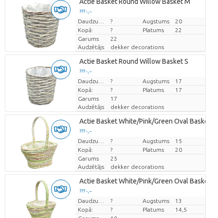
Actie Basket Round Willow Basket M
??? -,--
Cena par vienību
Daudzums
?
Augstums
20
Kopā:
?
Platums
22
Garums
22
Audzētājs
dekker decorations
Actie Basket Round Willow Basket S
??? -,--
Cena par vienību
Daudzums
?
Augstums
17
Kopā:
?
Platums
17
Garums
17
Audzētājs
dekker decorations
Actie Basket White/Pink/Green Oval Basket #
??? -,--
Cena par vienību
Daudzums
?
Augstums
15
Kopā:
?
Platums
20
Garums
25
Audzētājs
dekker decorations
Actie Basket White/Pink/Green Oval Basket 
??? -,--
Cena par vienību
Daudzums
?
Augstums
13
Kopā:
?
Platums
14,5