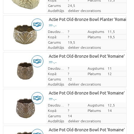
Kopā:
?
Platums
13,5
Garums
24,5
Audzētājs
dekker decorations
Actie Pot Old-Bronze Bowl Planter 'Romaine'
??? -,--
Cena par vienību
Daudzums
?
Augstums
11,5
Kopā:
?
Platums
19,5
Garums
19,5
Audzētājs
dekker decorations
Actie Pot Old-Bronze Bowl Pot 'Romaine'
??? -,--
Cena par vienību
Daudzums
?
Augstums
11
Kopā:
?
Platums
12
Garums
12
Audzētājs
dekker decorations
Actie Pot Old-Bronze Bowl Pot 'Romaine'
??? -,--
Cena par vienību
Daudzums
?
Augstums
12,5
Kopā:
?
Platums
14
Garums
14
Audzētājs
dekker decorations
Actie Pot Old-Bronze Bowl Pot 'Romaine'