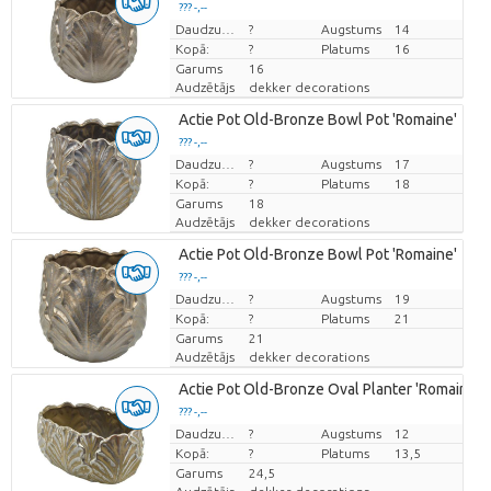
??? -,--
Cena par vienību
Daudzums
?
Augstums
14
Kopā:
?
Platums
16
Garums
16
Audzētājs
dekker decorations
Actie Pot Old-Bronze Bowl Pot 'Romaine'
??? -,--
Cena par vienību
Daudzums
?
Augstums
17
Kopā:
?
Platums
18
Garums
18
Audzētājs
dekker decorations
Actie Pot Old-Bronze Bowl Pot 'Romaine'
??? -,--
Cena par vienību
Daudzums
?
Augstums
19
Kopā:
?
Platums
21
Garums
21
Audzētājs
dekker decorations
Actie Pot Old-Bronze Oval Planter 'Romaine'
??? -,--
Cena par vienību
Daudzums
?
Augstums
12
Kopā:
?
Platums
13,5
Garums
24,5