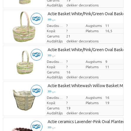
Garums
19
Audzētājs
dekker decorations
Actie Basket White/Pink/Green Oval Basket #
??? -,--
Cena par vienību
Daudzums
?
Augstums
11
Kopā:
?
Platums
16,5
Garums
21
Audzētājs
dekker decorations
Actie Basket White/Pink/Green Oval Basket 
??? -,--
Cena par vienību
Daudzums
?
Augstums
9
Kopā:
?
Platums
11
Garums
16
Audzētājs
dekker decorations
Actie Basket Whitewash Willow Basket M
??? -,--
Cena par vienību
Daudzums
?
Augstums
16
Kopā:
?
Platums
19
Garums
19
Audzētājs
dekker decorations
Actie ceramics Lavender-Pink Oval Planter 'Pu
??? -,--