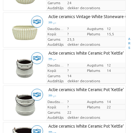
Garums
24
Audzētājs
dekker decorations
Actie ceramics Vintage-White Stoneware Oval 
??? -,--
Cena par vienību
Daudzums
?
Augstums
12
Kopā:
?
Platums
15,5
A
Garums
25,5
R
Audzētājs
dekker decorations
S
Actie ceramics White Ceramic Pot 'Kettle'
??? -,--
Cena par vienību
Daudzums
?
Augstums
12
Kopā:
?
Platums
14
Garums
14
Audzētājs
dekker decorations
Actie ceramics White Ceramic Pot 'Kettle'
??? -,--
Cena par vienību
Daudzums
?
Augstums
14
Kopā:
?
Platums
22
Garums
22
Audzētājs
dekker decorations
Actie ceramics White Ceramic Pot 'Kettle'
??? -,--