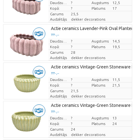
Cena par vienību
Daudzums
?
Augstums
12,5
Kopā:
?
Platums
17
Garums
25,5
Audzētājs
dekker decorations
Actie ceramics Lavender-Pink Oval Planter 'Pu
??? -,--
Cena par vienību
Daudzums
?
Augstums
14,5
Kopā:
?
Platums
19,5
Garums
28
Audzētājs
dekker decorations
Actie ceramics Vintage-Green Stoneware Bowl 
??? -,--
Cena par vienību
Daudzums
?
Augstums
11,5
Kopā:
?
Platums
21,5
Garums
21,5
Audzētājs
dekker decorations
Actie ceramics Vintage-Green Stoneware Bowl 
??? -,--
Cena par vienību
Daudzums
?
Augstums
13
Kopā:
?
Platums
24
Garums
24
Audzētājs
dekker decorations