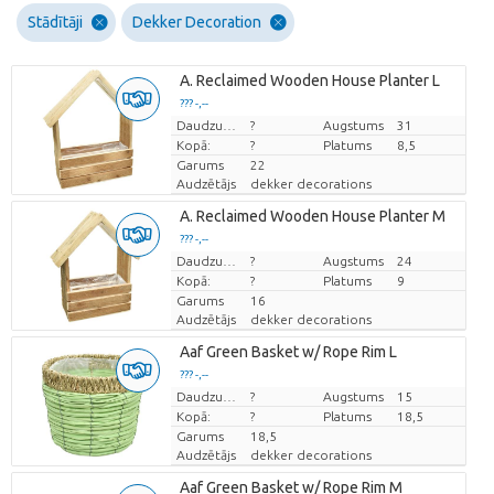
Stādītāji
Dekker Decoration
A. Reclaimed Wooden House Planter L
??? -,--
Cena par vienību
Daudzums
?
Augstums
31
Kopā:
?
Platums
8,5
Garums
22
Audzētājs
dekker decorations
A. Reclaimed Wooden House Planter M
??? -,--
Cena par vienību
Daudzums
?
Augstums
24
Kopā:
?
Platums
9
Garums
16
Audzētājs
dekker decorations
Aaf Green Basket w/ Rope Rim L
??? -,--
Cena par vienību
Daudzums
?
Augstums
15
Kopā:
?
Platums
18,5
Garums
18,5
Audzētājs
dekker decorations
Aaf Green Basket w/ Rope Rim M