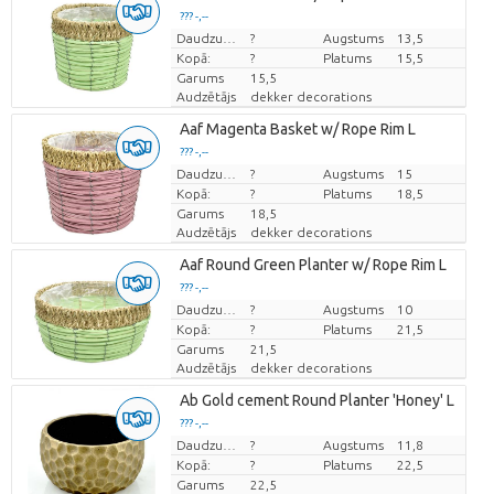
??? -,--
Cena par vienību
Daudzums
?
Augstums
13,5
Kopā:
?
Platums
15,5
Garums
15,5
Audzētājs
dekker decorations
Aaf Magenta Basket w/ Rope Rim L
??? -,--
Cena par vienību
Daudzums
?
Augstums
15
Kopā:
?
Platums
18,5
Garums
18,5
Audzētājs
dekker decorations
Aaf Round Green Planter w/ Rope Rim L
??? -,--
Cena par vienību
Daudzums
?
Augstums
10
Kopā:
?
Platums
21,5
Garums
21,5
Audzētājs
dekker decorations
Ab Gold cement Round Planter 'Honey' L
??? -,--
Cena par vienību
Daudzums
?
Augstums
11,8
Kopā:
?
Platums
22,5
Garums
22,5