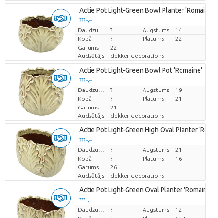
Actie Pot Light-Green Bowl Planter 'Romaine'
??? -,--
Cena par vienību
Daudzums
?
Augstums
14
Kopā:
?
Platums
22
Garums
22
Audzētājs
dekker decorations
Actie Pot Light-Green Bowl Pot 'Romaine'
??? -,--
Cena par vienību
Daudzums
?
Augstums
19
Kopā:
?
Platums
21
Garums
21
Audzētājs
dekker decorations
Actie Pot Light-Green High Oval Planter 'Roma
??? -,--
Cena par vienību
Daudzums
?
Augstums
21
Kopā:
?
Platums
16
Garums
26
Audzētājs
dekker decorations
Actie Pot Light-Green Oval Planter 'Romaine'
??? -,--
Cena par vienību
Daudzums
?
Augstums
12