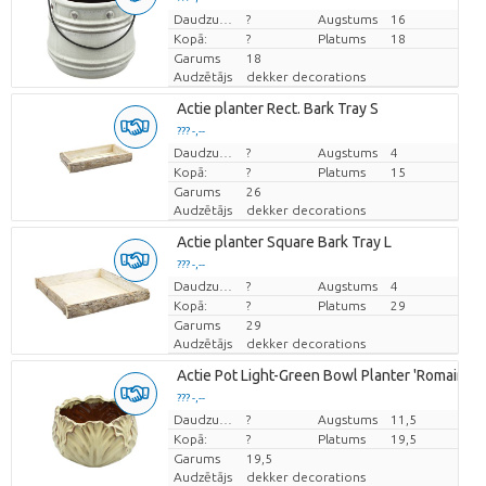
Cena par vienību
Daudzums
?
Augstums
16
Kopā:
?
Platums
18
Garums
18
Audzētājs
dekker decorations
Actie planter Rect. Bark Tray S
??? -,--
Cena par vienību
Daudzums
?
Augstums
4
Kopā:
?
Platums
15
Garums
26
Audzētājs
dekker decorations
Actie planter Square Bark Tray L
??? -,--
Cena par vienību
Daudzums
?
Augstums
4
Kopā:
?
Platums
29
Garums
29
Audzētājs
dekker decorations
Actie Pot Light-Green Bowl Planter 'Romaine'
??? -,--
Cena par vienību
Daudzums
?
Augstums
11,5
Kopā:
?
Platums
19,5
Garums
19,5
Audzētājs
dekker decorations