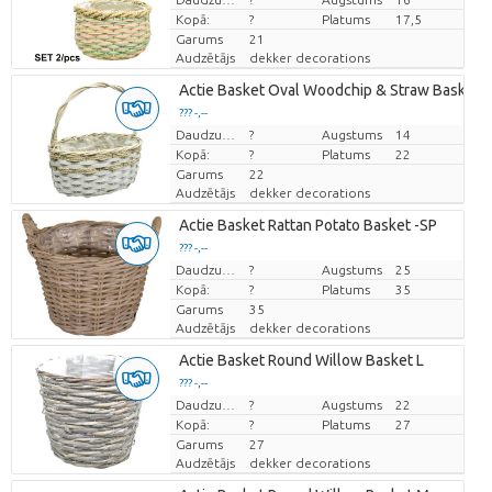
Kopā:
?
Platums
17,5
Garums
21
Audzētājs
dekker decorations
Actie Basket Oval Woodchip & Straw Basket w/
??? -,--
Cena par vienību
Daudzums
?
Augstums
14
Kopā:
?
Platums
22
Garums
22
Audzētājs
dekker decorations
Actie Basket Rattan Potato Basket -SP
??? -,--
Cena par vienību
Daudzums
?
Augstums
25
Kopā:
?
Platums
35
Garums
35
Audzētājs
dekker decorations
Actie Basket Round Willow Basket L
??? -,--
Cena par vienību
Daudzums
?
Augstums
22
Kopā:
?
Platums
27
Garums
27
Audzētājs
dekker decorations