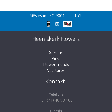
Atpakaļ
Mēs esam ISO 9001 akreditēti
We're sorry
This page does not exist. Click on the
Heemskerk Flowers
button below to return to the shop.
Sākums
Pirkt
FlowerFriends
Vacatures
Take me back to the shop
Kontakti
Telefons
+31 (71) 40 98 100
E-pasts