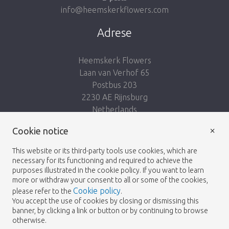
info@heemskerkflowers.com
Adrese
Heemskerk Flowers
Laan van Verhof 65
Postbus 203
2230 AE Rijnsburg
Netherlands
×
Seko mums:
Cookie notice
This website or its third-party tools use cookies, which are
necessary for its functioning and required to achieve the
purposes illustrated in the cookie policy. If you want to learn
more or withdraw your consent to all or some of the cookies,
Cookie policy
please refer to the
.
Heemskerk Flowers
Noteikumi un nosacījumi
© 2026 -
You accept the use of cookies by closing or dismissing this
banner, by clicking a link or button or by continuing to browse
Privātuma politika
otherwise.