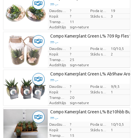
??? -,--
Cena par vienību
Daudzums
?
Poda izmērs (cm)
19
Kopā:
?
Stādu skaits/pods
3
Transportēšanas augstums
11
Audzētājs
sign-nature
Compo Kamerplant Green L% 709 Rp Fles10/20
??? -,--
Cena par vienību
Daudzums
?
Poda izmērs (cm)
10/10,5
Kopā:
?
Stādu skaits/pods
2
Transportēšanas augstums
25
Audzētājs
sign-nature
Compo Kamerplant Green L% Ab9haw Aroma 
??? -,--
Cena par vienību
Daudzums
?
Poda izmērs (cm)
9/9,5
Kopā:
?
Stādu skaits/pods
1
Transportēšanas augstums
20
Audzētājs
sign-nature
Compo Kamerplant Green L% Bz10hbb Buddh
??? -,--
Cena par vienību
Daudzums
?
Poda izmērs (cm)
10/10,5
Kopā:
?
Stādu skaits/pods
1
Transportēšanas augstums
15