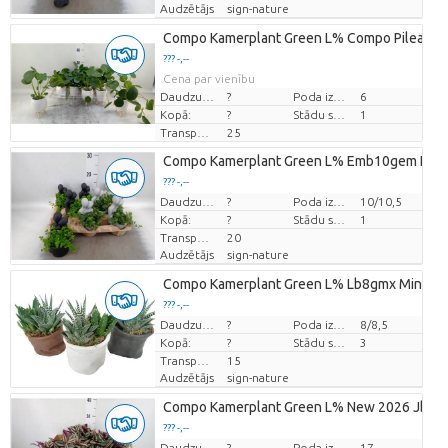
Audzētājs
sign-nature
Compo Kamerplant Green L% Compo Pilea Le
??? -,--
Cena par vienību
Daudzums
?
Poda izmērs (cm)
6
Kopā:
?
Stādu skaits/pods
1
Transportēšanas augstums
25
Compo Kamerplant Green L% Emb10gem Embr
??? -,--
Cena par vienību
Daudzums
?
Poda izmērs (cm)
10/10,5
Kopā:
?
Stādu skaits/pods
1
Transportēšanas augstums
20
Audzētājs
sign-nature
Compo Kamerplant Green L% Lb8gmx Minilea
??? -,--
Cena par vienību
Daudzums
?
Poda izmērs (cm)
8/8,5
Kopā:
?
Stādu skaits/pods
3
Transportēšanas augstums
15
Audzētājs
sign-nature
Compo Kamerplant Green L% New 2026 Jb17s
??? -,--
Cena par vienību
Daudzums
?
Poda izmērs (cm)
17