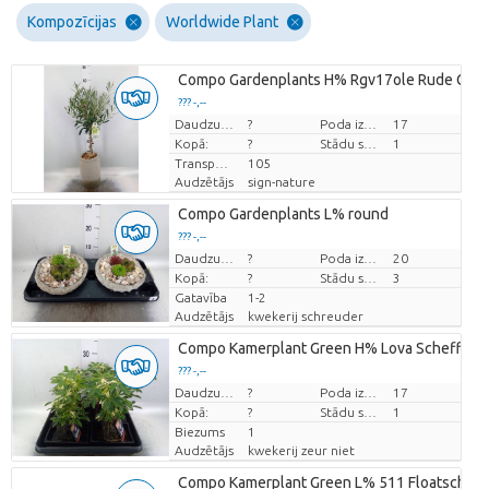
Kompozīcijas
Worldwide Plant
Compo Gardenplants H% Rgv17ole Rude Grey
??? -,--
Cena par vienību
Daudzums
?
Poda izmērs (cm)
17
Kopā:
?
Stādu skaits/pods
1
Transportēšanas augstums
105
Audzētājs
sign-nature
Compo Gardenplants L% round
??? -,--
Cena par vienību
Daudzums
?
Poda izmērs (cm)
20
Kopā:
?
Stādu skaits/pods
3
Gatavība
1-2
Audzētājs
kwekerij schreuder
Compo Kamerplant Green H% Lova Schefflera
??? -,--
Cena par vienību
Daudzums
?
Poda izmērs (cm)
17
Kopā:
?
Stādu skaits/pods
1
Biezums
1
Audzētājs
kwekerij zeur niet
Compo Kamerplant Green L% 511 Floatschaal 