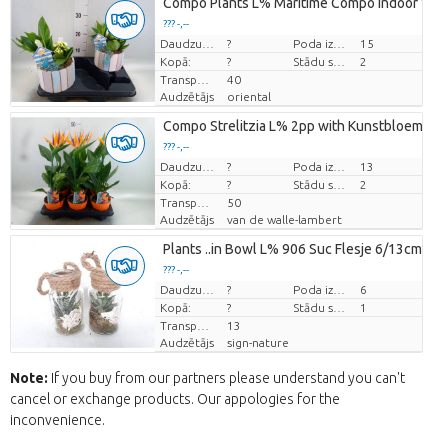
Compo Plants L% Maritime Compo Indoor Wo
??? -,--
Cena par vienību
Daudzums
?
Poda izmērs (cm)
15
Kopā:
?
Stādu skaits/pods
2
Transportēšanas augstums
40
Audzētājs
oriental
Compo Strelitzia L% 2pp with Kunstbloem
??? -,--
Cena par vienību
Daudzums
?
Poda izmērs (cm)
13
Kopā:
?
Stādu skaits/pods
2
Transportēšanas augstums
50
Audzētājs
van de walle-lambert
Plants ..in Bowl L% 906 Suc Flesje 6/13cm
??? -,--
Cena par vienību
Daudzums
?
Poda izmērs (cm)
6
Kopā:
?
Stādu skaits/pods
1
Transportēšanas augstums
13
Audzētājs
sign-nature
Note:
If you buy from our partners please understand you can't
cancel or exchange products. Our appologies for the
inconvenience.