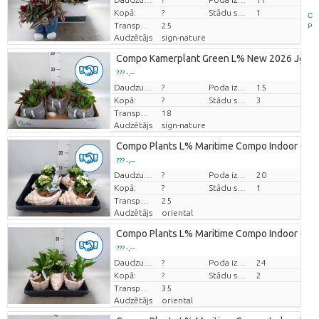
Kopā:
?
Stādu skaits/pods
1
C
Transportēšanas augstums
25
P
Audzētājs
sign-nature
Compo Kamerplant Green L% New 2026 Jg15k
??? -,--
Cena par vienību
Daudzums
?
Poda izmērs (cm)
15
Kopā:
?
Stādu skaits/pods
3
Transportēšanas augstums
18
Audzētājs
sign-nature
Compo Plants L% Maritime Compo Indoor Cer
??? -,--
Cena par vienību
Daudzums
?
Poda izmērs (cm)
20
Kopā:
?
Stādu skaits/pods
1
Transportēšanas augstums
25
Audzētājs
oriental
Compo Plants L% Maritime Compo Indoor Cer
??? -,--
Cena par vienību
Daudzums
?
Poda izmērs (cm)
24
Kopā:
?
Stādu skaits/pods
2
Transportēšanas augstums
35
Audzētājs
oriental