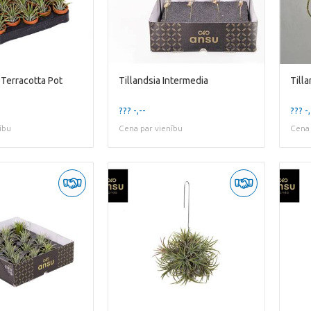
n Terracotta Pot
Tillandsia Intermedia
??? -,--
??? -,
ību
Cena par vienību
Cena 