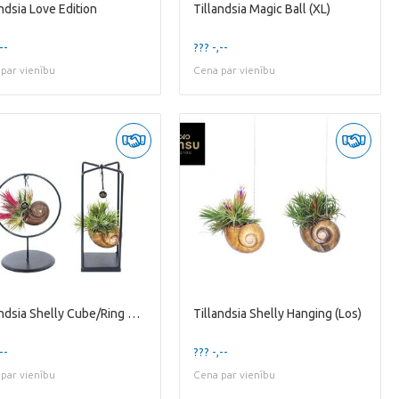
andsia Love Edition
Tillandsia Magic Ball (XL)
--
??? -,--
par vienību
Cena par vienību
Tillandsia Shelly Cube/Ring Mixed (Small) in EURODOO
Tillandsia Shelly Hanging (Los)
--
??? -,--
par vienību
Cena par vienību