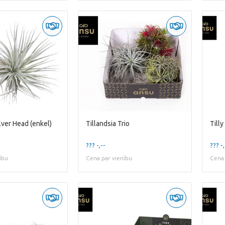
ilver Head (enkel)
Tillandsia Trio
Tilly
??? -,--
??? -,
ību
Cena par vienību
Cena 