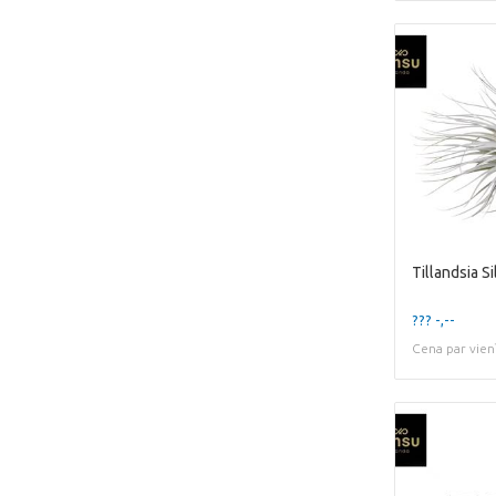
Tillandsia S
??? -,--
Cena par vien