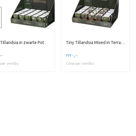
 Tillandsia in zwarte Pot
Tiny Tillandsia Mixed in Terracotta Pot
--
??? -,--
par vienību
Cena par vienību