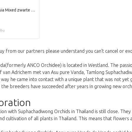
Tiny Tillandsia Mixed zwarte Pot
ību
uy from our partners please understand you can't cancel or ex
a(formerly ANCO Orchidee) is located in Westland. The passion
ef van Adrichem met van Asu pure Vanda, Tamlong Suphachadi
is way he came into contact with a unique plant that was not yet
the breeders have succeeded after years in growing new orchid
oration
ion with Suphachadiwong Orchids in Thailand is still close. The
d cultivation of all plants in Thailand. This means that flowers 