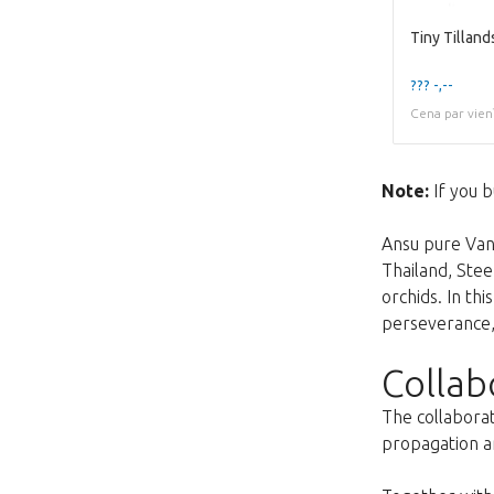
??? -,--
Cena par vien
Note:
If you b
Ansu pure Vand
Thailand, Ste
orchids. In th
perseverance, 
Collab
The collaborat
propagation an