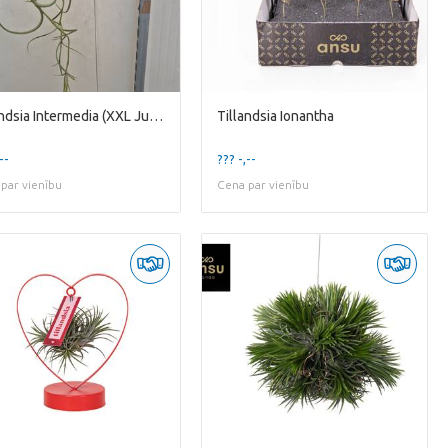
Tillandsia Intermedia (XXL Jumbo)
Tillandsia Ionantha
--
??? -,--
par vienību
Cena par vienību