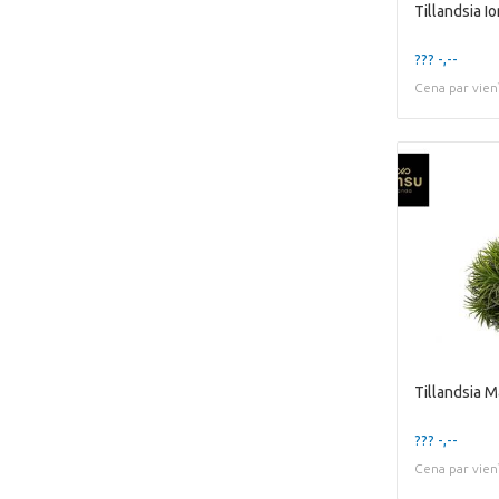
Tillandsia I
??? -,--
Cena par vien
??? -,--
Cena par vien