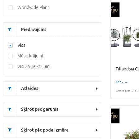
Worldwide Plant
Piedāvājums
Viss
Mūsu krājumi
Visi ārējie krājumi
??? -,--
Atlaides
Cena par vien
Šķirot pēc garuma
Šķirot pēc poda izmēra