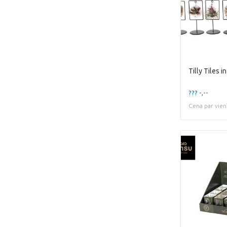
??? -,--
Cena par vien