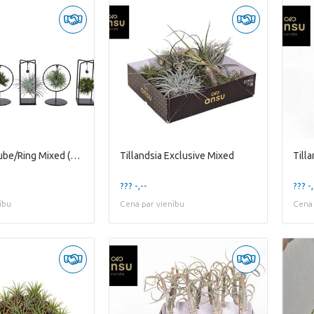
Tillandsia Cube/Ring Mixed (Small) in EURODOOS
Tillandsia Exclusive Mixed
??? -,--
??? -,
ību
Cena par vienību
Cena 