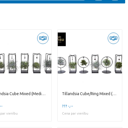
Tillandsia Cube Mixed (Medium)
Tillandsia Cube/Ring Mixed (Small)
--
??? -,--
par vienību
Cena par vienību