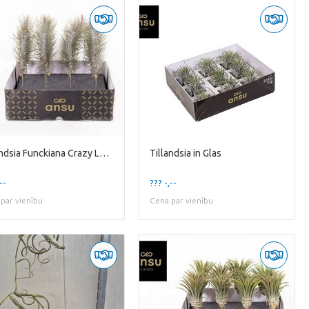
Tillandsia Funckiana Crazy Love
Tillandsia in Glas
--
??? -,--
par vienību
Cena par vienību