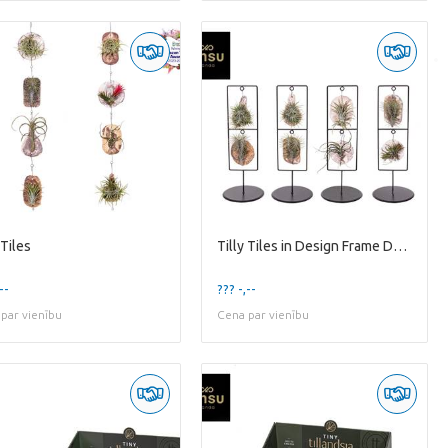
 Tiles
Tilly Tiles in Design Frame Double
--
??? -,--
par vienību
Cena par vienību