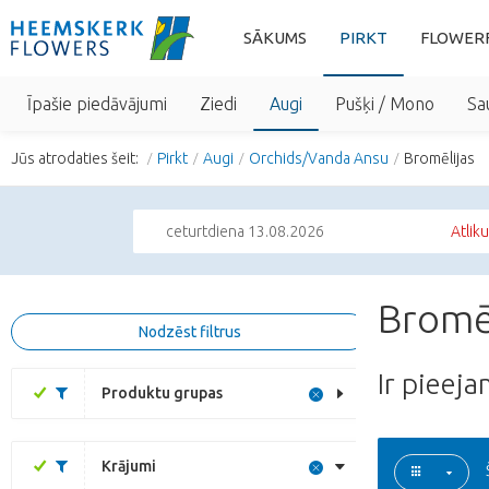
SĀKUMS
PIRKT
FLOWER
Īpašie piedāvājumi
Ziedi
Augi
Pušķi / Mono
Sa
Jūs atrodaties šeit:
Pirkt
Augi
Orchids/Vanda Ansu
Bromēlijas
ceturtdiena 13.08.2026
Atliku
Bromēl
Nodzēst filtrus
Ir pieej
Produktu grupas
Krājumi