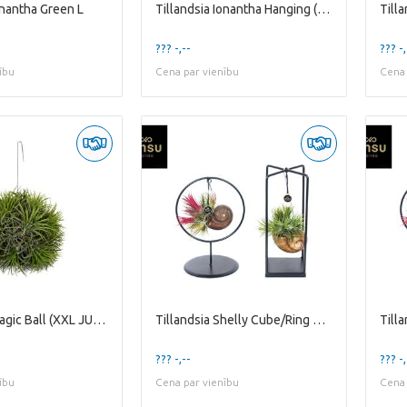
onantha Green L
Tillandsia Ionantha Hanging (Large)
Till
??? -,--
??? -,
ību
Cena par vienību
Cena 
Tillandsia Magic Ball (XXL JUMBO)
Tillandsia Shelly Cube/Ring Mixed (Small)
??? -,--
??? -,
ību
Cena par vienību
Cena 