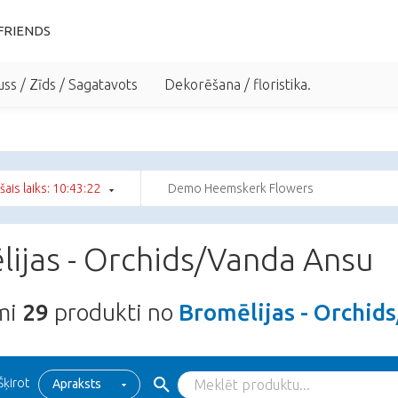
FRIENDS
uss / Zīds / Sagatavots
Dekorēšana / floristika.
šais laiks: 10:43:21
Demo Heemskerk Flowers
ijas - Orchids/Vanda Ansu
ami
29
produkti no
Bromēlijas - Orchid
Šķirot
Apraksts