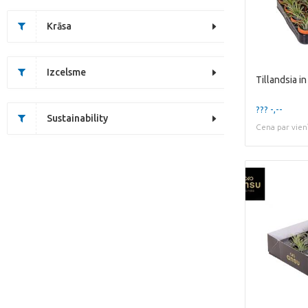
Krāsa
Izcelsme
Tillandsia i
??? -,--
Sustainability
Cena par vien