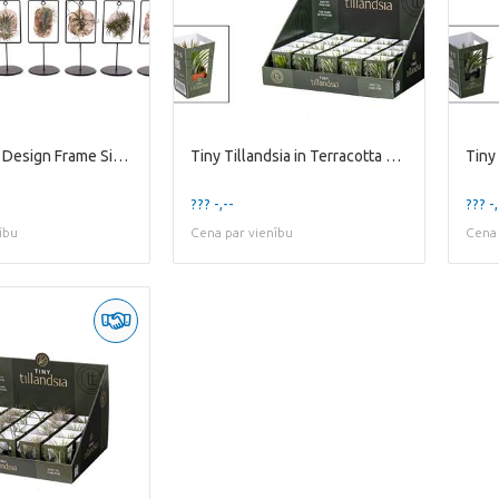
Tilly Tiles in Design Frame Single
Tiny Tillandsia in Terracotta Pot
Tiny
??? -,--
??? -,
ību
Cena par vienību
Cena 