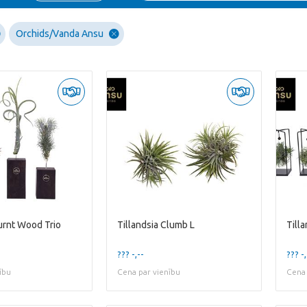
Orchids/Vanda Ansu
Burnt Wood Trio
Tillandsia Clumb L
??? -,--
??? -,
ību
Cena par vienību
Cena 