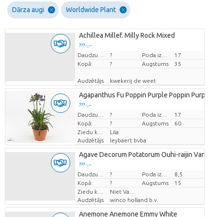
Dārza augi
Worldwide Plant
Achillea Millef. Milly Rock Mixed
??? -,--
Cena par vienību
Daudzums
?
Poda izmērs (cm)
17
Kopā:
?
Augstums
35
Audzētājs
kwekerij de weet
Agapanthus Fu Poppin Purple Poppin Purple
??? -,--
Cena par vienību
Daudzums
?
Poda izmērs (cm)
17
Kopā:
?
Augstums
60
Ziedu krāsas
Lila
Audzētājs
leybaert bvba
Agave Decorum Potatorum Ouhi-raijin Variega
??? -,--
Cena par vienību
Daudzums
?
Poda izmērs (cm)
8,5
Kopā:
?
Augstums
15
Ziedu krāsas
Niet Van Toepassing
Audzētājs
winco holland b.v.
Anemone Anemone Emmy White