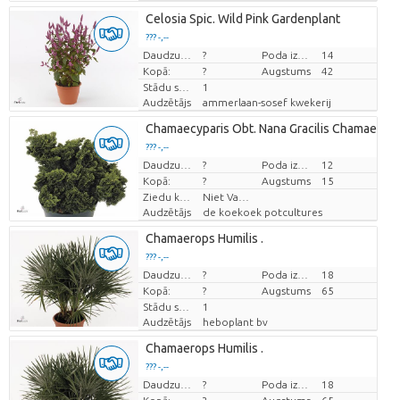
Celosia Spic. Wild Pink Gardenplant
??? -,--
Cena par vienību
Daudzums
?
Poda izmērs (cm)
14
Kopā:
?
Augstums
42
Stādu skaits/pods
1
Audzētājs
ammerlaan-sosef kwekerij
Chamaecyparis Obt. Nana Gracilis Chamaecypa
??? -,--
Cena par vienību
Daudzums
?
Poda izmērs (cm)
12
Kopā:
?
Augstums
15
Ziedu krāsas
Niet Van Toepassing
Audzētājs
de koekoek potcultures
Chamaerops Humilis .
??? -,--
Cena par vienību
Daudzums
?
Poda izmērs (cm)
18
Kopā:
?
Augstums
65
Stādu skaits/pods
1
Audzētājs
heboplant bv
Chamaerops Humilis .
??? -,--
Cena par vienību
Daudzums
?
Poda izmērs (cm)
18