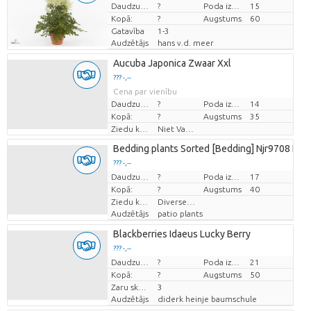
Cena par vienību
Daudzums
?
Poda izmērs (cm)
15
Kopā:
?
Augstums
60
Gatavība
1-3
Audzētājs
hans v.d. meer
Aucuba Japonica Zwaar Xxl
??? -,--
Cena par vienību
Daudzums
?
Poda izmērs (cm)
14
Kopā:
?
Augstums
35
Ziedu krāsas
Niet Van Toepassing
Bedding plants Sorted [Bedding] Njr9708 Naj
??? -,--
Cena par vienību
Daudzums
?
Poda izmērs (cm)
17
Kopā:
?
Augstums
40
Ziedu krāsas
Diverse Kleuren
Audzētājs
patio plants
Blackberries Idaeus Lucky Berry
??? -,--
Cena par vienību
Daudzums
?
Poda izmērs (cm)
21
Kopā:
?
Augstums
50
Zaru skaits
3
Audzētājs
diderk heinje baumschule