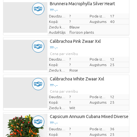
Brunnera Macrophylla Silver Heart
??? -,--
Cena par vienību
Daudzums
?
Poda izmērs (cm)
17
Kopā:
?
Augstums
40
Ziedu krāsas
Blauw
Audzētājs
florizon plants
Calibrachoa Pink Zwaar Xxl
??? -,--
Cena par vienību
Daudzums
?
Poda izmērs (cm)
12
Kopā:
?
Augstums
25
Ziedu krāsas
Rose
Calibrachoa White Zwaar Xxl
??? -,--
Cena par vienību
Daudzums
?
Poda izmērs (cm)
12
Kopā:
?
Augstums
25
Ziedu krāsas
Wit
Capsicum Annuum Cubana Mixed Diverse Varie
??? -,--
Cena par vienību
Daudzums
?
Poda izmērs (cm)
36
Kopā:
?
Augstums
25