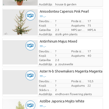
Audzētājs
house & garden
Anisodontea Capensis Pink Pearl
??? -,--
Daudzums
?
Poda izmērs (cm)
17
Cena par vienību
Kopā:
?
Augstums
75
Gatavība
2-3
MPS sertifikāts
MPS A
Audzētājs
stolk g4m plants
Antirrhinum Majus Mixed
??? -,--
Cena par vienību
Daudzums
?
Poda izmērs (cm)
17
Kopā:
?
Augstums
40
Gatavība
2-3
Audzētājs
p. zoutewelle
Aster N-b Showmakers Magenta Magenta
??? -,--
Cena par vienību
Daudzums
?
Poda izmērs (cm)
10,5
Kopā:
?
Augstums
22
Stādu skaits/pods
2
Audzētājs
endhoven flowering plants
Astilbe Japonica Mojito White
??? -,--