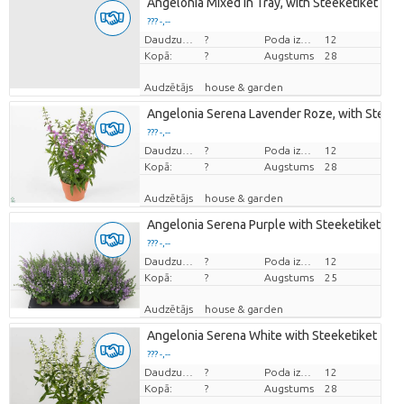
Angelonia Mixed in Tray, with Steeketiket
??? -,--
Cena par vienību
Daudzums
?
Poda izmērs (cm)
12
Kopā:
?
Augstums
28
Audzētājs
house & garden
Angelonia Serena Lavender Roze, with Steeke
??? -,--
Cena par vienību
Daudzums
?
Poda izmērs (cm)
12
Kopā:
?
Augstums
28
Audzētājs
house & garden
Angelonia Serena Purple with Steeketiket
??? -,--
Cena par vienību
Daudzums
?
Poda izmērs (cm)
12
Kopā:
?
Augstums
25
Audzētājs
house & garden
Angelonia Serena White with Steeketiket
??? -,--
Cena par vienību
Daudzums
?
Poda izmērs (cm)
12
Kopā:
?
Augstums
28