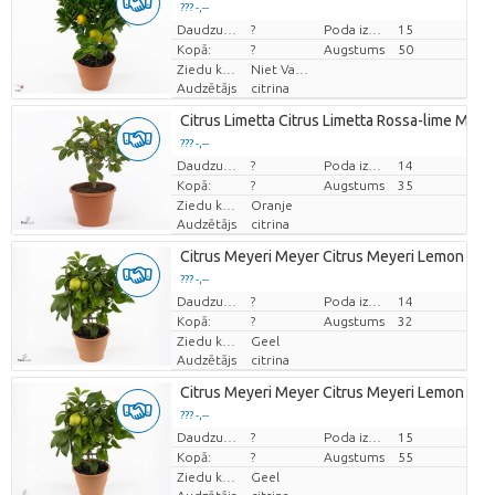
??? -,--
Cena par vienību
Daudzums
?
Poda izmērs (cm)
15
Kopā:
?
Augstums
50
Ziedu krāsas
Niet Van Toepassing
Audzētājs
citrina
Citrus Limetta Citrus Limetta Rossa-lime Medi
??? -,--
Cena par vienību
Daudzums
?
Poda izmērs (cm)
14
Kopā:
?
Augstums
35
Ziedu krāsas
Oranje
Audzētājs
citrina
Citrus Meyeri Meyer Citrus Meyeri Lemon Me
??? -,--
Cena par vienību
Daudzums
?
Poda izmērs (cm)
14
Kopā:
?
Augstums
32
Ziedu krāsas
Geel
Audzētājs
citrina
Citrus Meyeri Meyer Citrus Meyeri Lemon On 
??? -,--
Cena par vienību
Daudzums
?
Poda izmērs (cm)
15
Kopā:
?
Augstums
55
Ziedu krāsas
Geel