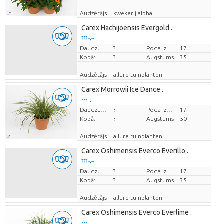
Audzētājs
kwekerij alpha
Carex Hachijoensis Evergold .
??? -,--
Cena par vienību
Daudzums
?
Poda izmērs (cm)
17
Kopā:
?
Augstums
35
Audzētājs
allure tuinplanten
Carex Morrowii Ice Dance .
??? -,--
Cena par vienību
Daudzums
?
Poda izmērs (cm)
17
Kopā:
?
Augstums
50
Audzētājs
allure tuinplanten
Carex Oshimensis Everco Everillo .
??? -,--
Cena par vienību
Daudzums
?
Poda izmērs (cm)
17
Kopā:
?
Augstums
35
Audzētājs
allure tuinplanten
Carex Oshimensis Everco Everlime .
??? -,--