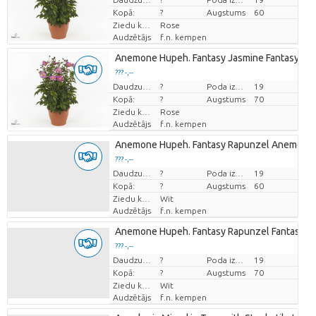
Kopā:
?
Augstums
60
Ziedu krāsas
Rose
Audzētājs
f.n. kempen
Anemone Hupeh. Fantasy Jasmine Fantasy Pin
??? -,--
Cena par vienību
Daudzums
?
Poda izmērs (cm)
19
Kopā:
?
Augstums
70
Ziedu krāsas
Rose
Audzētājs
f.n. kempen
Anemone Hupeh. Fantasy Rapunzel Anemone 
??? -,--
Cena par vienību
Daudzums
?
Poda izmērs (cm)
19
Kopā:
?
Augstums
60
Ziedu krāsas
Wit
Audzētājs
f.n. kempen
Anemone Hupeh. Fantasy Rapunzel Fantasy W
??? -,--
Cena par vienību
Daudzums
?
Poda izmērs (cm)
19
Kopā:
?
Augstums
70
Ziedu krāsas
Wit
Audzētājs
f.n. kempen