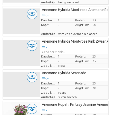
Audzētājs
het groene erf
Anemone Hybrida Mont-rose Anemone Rose
??? -,--
Cena par vienību
Daudzums
?
Poda izmērs (cm)
15
Kopā:
?
Augstums
50
Audzētājs
wim vos bloemen & planten
Anemone Hybrida Mont-rose Pink Zwaar Xxl wi
??? -,--
Cena par vienību
Daudzums
?
Poda izmērs (cm)
23
Kopā:
?
Augstums
75
Ziedu krāsas
Rose
Anemone Hybrida Serenade
??? -,--
Cena par vienību
Daudzums
?
Poda izmērs (cm)
23
Kopā:
?
Augstums
70
Ziedu krāsas
Paars
Audzētājs
s. van soeren
Anemone Hupeh. Fantasy Jasmine Anemone Fa
??? -,--
Cena par vienību
Daudzums
?
Poda izmērs (cm)
19