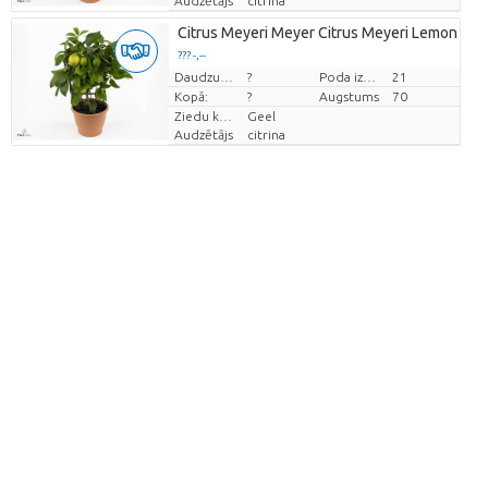
Audzētājs
citrina
Citrus Meyeri Meyer Citrus Meyeri Lemon On 
??? -,--
Cena par vienību
Daudzums
?
Poda izmērs (cm)
21
Kopā:
?
Augstums
70
Ziedu krāsas
Geel
Audzētājs
citrina