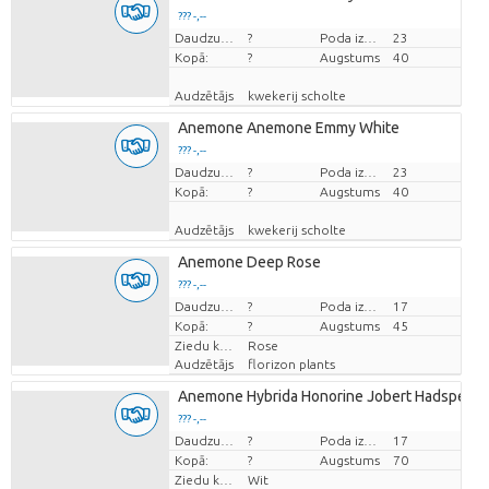
??? -,--
Cena par vienību
Daudzums
?
Poda izmērs (cm)
23
Kopā:
?
Augstums
40
Audzētājs
kwekerij scholte
Anemone Anemone Emmy White
??? -,--
Cena par vienību
Daudzums
?
Poda izmērs (cm)
23
Kopā:
?
Augstums
40
Audzētājs
kwekerij scholte
Anemone Deep Rose
??? -,--
Cena par vienību
Daudzums
?
Poda izmērs (cm)
17
Kopā:
?
Augstums
45
Ziedu krāsas
Rose
Audzētājs
florizon plants
Anemone Hybrida Honorine Jobert Hadspen 
??? -,--
Cena par vienību
Daudzums
?
Poda izmērs (cm)
17
Kopā:
?
Augstums
70
Ziedu krāsas
Wit