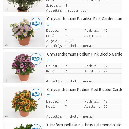
Kopā:
?
Augstums
65
Stādu skaits/pods
1
Audzētājs
heboplant bv
Chrysanthemum Paradiso Pink Gardenmumum 
??? -,--
Cena par vienību
Daudzums
?
Poda izmērs (cm)
12
Kopā:
?
Augstums
22
Auga diametrs
22,5
Audzētājs
michel ammerlaan
Chrysanthemum Podium Pink Bicolo Garden
??? -,--
Cena par vienību
Daudzums
?
Poda izmērs (cm)
12
Kopā:
?
Augstums
22
Audzētājs
michel ammerlaan
Chrysanthemum Podium Red Bicolor Garden
??? -,--
Cena par vienību
Daudzums
?
Poda izmērs (cm)
12
Kopā:
?
Augstums
22
Audzētājs
michel ammerlaan
Citrofortunella Mic. Citrus Calamondin High-s