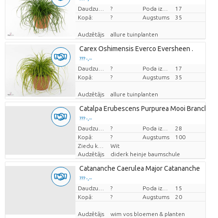
Cena par vienību
Daudzums
?
Poda izmērs (cm)
17
Kopā:
?
Augstums
35
Audzētājs
allure tuinplanten
Carex Oshimensis Everco Eversheen .
??? -,--
Cena par vienību
Daudzums
?
Poda izmērs (cm)
17
Kopā:
?
Augstums
35
Audzētājs
allure tuinplanten
Catalpa Erubescens Purpurea Mooi Branched
??? -,--
Cena par vienību
Daudzums
?
Poda izmērs (cm)
28
Kopā:
?
Augstums
100
Ziedu krāsas
Wit
Audzētājs
diderk heinje baumschule
Catananche Caerulea Major Catananche
??? -,--
Cena par vienību
Daudzums
?
Poda izmērs (cm)
15
Kopā:
?
Augstums
20
Audzētājs
wim vos bloemen & planten