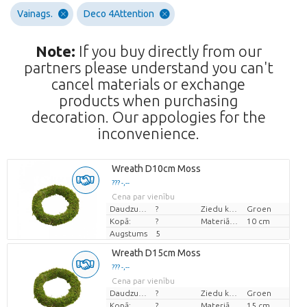
Vainags.
Deco 4Attention
Note:
If you buy directly from our
partners please understand you can't
cancel materials or exchange
products when purchasing
decoration. Our appologies for the
inconvenience.
Wreath D10cm Moss
??? -,--
Cena par vienību
Daudzums
?
Ziedu krāsas
Groen
Kopā:
?
Materiāla diametrs
10 cm
Augstums
5
Wreath D15cm Moss
??? -,--
Cena par vienību
Daudzums
?
Ziedu krāsas
Groen
Kopā:
?
Materiāla diametrs
15 cm