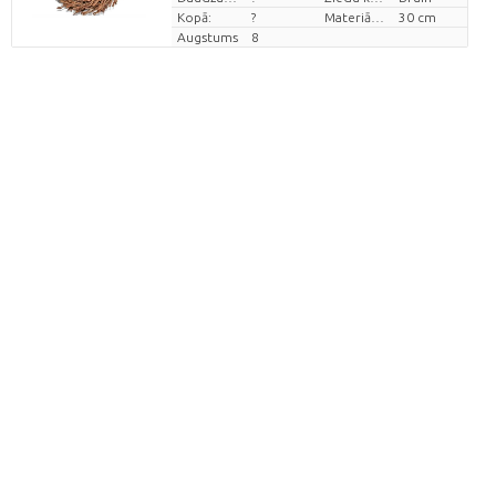
Kopā:
?
Materiāla diametrs
30 cm
Augstums
8