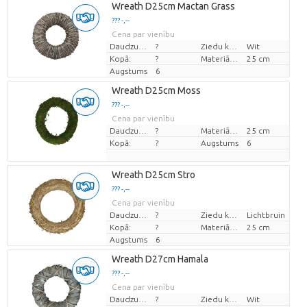
Wreath D25cm Mactan Grass
??? -,--
Cena par vienību
Daudzums
?
Ziedu krāsas
Wit
Kopā:
?
Materiāla diametrs
25 cm
Augstums
6
Wreath D25cm Moss
??? -,--
Cena par vienību
Daudzums
?
Materiāla diametrs
25 cm
Kopā:
?
Augstums
6
Wreath D25cm Stro
??? -,--
Cena par vienību
Daudzums
?
Ziedu krāsas
Lichtbruin
Kopā:
?
Materiāla diametrs
25 cm
Augstums
6
Wreath D27cm Hamala
??? -,--
Cena par vienību
Daudzums
?
Ziedu krāsas
Wit