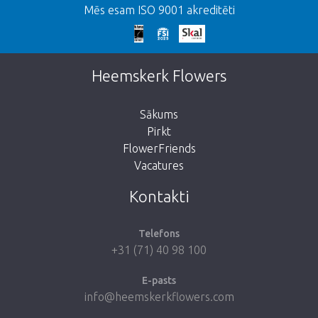
Mēs esam ISO 9001 akreditēti
We're sorry
This page does not exist. Click on the
Heemskerk Flowers
button below to return to the shop.
Sākums
Pirkt
FlowerFriends
Vacatures
Take me back to the shop
Kontakti
Telefons
+31 (71) 40 98 100
E-pasts
info@heemskerkflowers.com