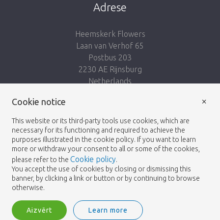
Adrese
Heemskerk Flowers
Laan van Verhof 65
Postbus 203
2230 AE Rijnsburg
Netherlands
×
Seko mums:
Cookie notice
This website or its third-party tools use cookies, which are
necessary for its functioning and required to achieve the
purposes illustrated in the cookie policy. If you want to learn
more or withdraw your consent to all or some of the cookies,
Cookie policy
please refer to the
.
Heemskerk Flowers
Noteikumi un nosacījumi
© 2026 -
You accept the use of cookies by closing or dismissing this
banner, by clicking a link or button or by continuing to browse
Privātuma politika
otherwise.
Aizvērt
Learn more
Heemskerk Flowers is a trading name of BGH A.Heemskerk AZN b.v.