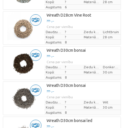
Kopā:
?
Materiāla diametrs
28 cm
Augstums
6
Wreath D28cm Vine Root
??? -,--
Cena par vienību
Daudzums
?
Ziedu krāsas
Lichtbruin
Kopā:
?
Materiāla diametrs
28 cm
Augstums
8
Wreath D30cm bonsai
??? -,--
Cena par vienību
Daudzums
?
Ziedu krāsas
Donkerbruin
Kopā:
?
Materiāla diametrs
30 cm
Augstums
8
Wreath D30cm bonsai
??? -,--
Cena par vienību
Daudzums
?
Ziedu krāsas
Wit
Kopā:
?
Materiāla diametrs
30 cm
Augstums
8
Wreath D30cm bonsai led
??? -,--