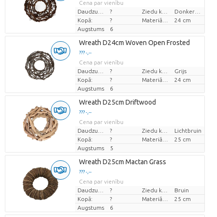
Cena par vienību
Daudzums
?
Ziedu krāsas
Donkerbruin
Kopā:
?
Materiāla diametrs
24 cm
Augstums
6
Wreath D24cm Woven Open Frosted
??? -,--
Cena par vienību
Daudzums
?
Ziedu krāsas
Grijs
Kopā:
?
Materiāla diametrs
24 cm
Augstums
6
Wreath D25cm Driftwood
??? -,--
Cena par vienību
Daudzums
?
Ziedu krāsas
Lichtbruin
Kopā:
?
Materiāla diametrs
25 cm
Augstums
5
Wreath D25cm Mactan Grass
??? -,--
Cena par vienību
Daudzums
?
Ziedu krāsas
Bruin
Kopā:
?
Materiāla diametrs
25 cm
Augstums
6