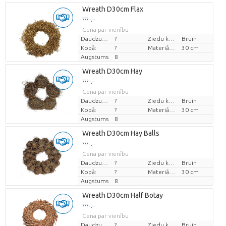
Wreath D30cm Flax
??? -,--
Cena par vienību
Daudzums
?
Ziedu krāsas
Bruin
Kopā:
?
Materiāla diametrs
30 cm
Augstums
8
Wreath D30cm Hay
??? -,--
Cena par vienību
Daudzums
?
Ziedu krāsas
Bruin
Kopā:
?
Materiāla diametrs
30 cm
Augstums
8
Wreath D30cm Hay Balls
??? -,--
Cena par vienību
Daudzums
?
Ziedu krāsas
Bruin
Kopā:
?
Materiāla diametrs
30 cm
Augstums
8
Wreath D30cm Half Botay
??? -,--
Cena par vienību
Daudzums
?
Ziedu krāsas
Bruin