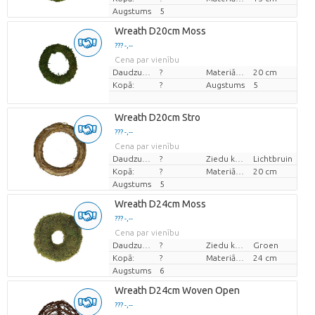
Augstums
5
Wreath D20cm Moss
??? -,--
Cena par vienību
Daudzums
?
Materiāla diametrs
20 cm
Kopā:
?
Augstums
5
Wreath D20cm Stro
??? -,--
Cena par vienību
Daudzums
?
Ziedu krāsas
Lichtbruin
Kopā:
?
Materiāla diametrs
20 cm
Augstums
5
Wreath D24cm Moss
??? -,--
Cena par vienību
Daudzums
?
Ziedu krāsas
Groen
Kopā:
?
Materiāla diametrs
24 cm
Augstums
6
Wreath D24cm Woven Open
??? -,--