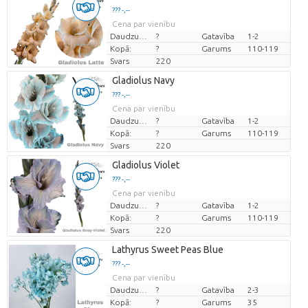
??? -,--
Cena par vienību
Daudzums
?
Gatavība
1-2
Kopā:
?
Garums
110-119
Svars
220
Gladiolus Navy
??? -,--
Cena par vienību
Daudzums
?
Gatavība
1-2
Kopā:
?
Garums
110-119
Svars
220
Gladiolus Violet
??? -,--
Cena par vienību
Daudzums
?
Gatavība
1-2
Kopā:
?
Garums
110-119
Svars
220
Lathyrus Sweet Peas Blue
??? -,--
Cena par vienību
Daudzums
?
Gatavība
2-3
Kopā:
?
Garums
35