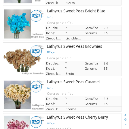
Ziedu krāsas
Blauw
Lathyrus Sweet Peas Bright Blue
??? -,--
Cena par vienību
Daudzums
?
Gatavība
2-3
Kopā:
?
Garums
35
Ziedu krāsas
Lichtblauw
Lathyrus Sweet Peas Brownies
??? -,--
Cena par vienību
Daudzums
?
Gatavība
2-3
Kopā:
?
Garums
35
Ziedu krāsas
Bruin
Lathyrus Sweet Peas Caramel
??? -,--
Cena par vienību
Daudzums
?
Gatavība
2-3
Kopā:
?
Garums
35
Ziedu krāsas
Creme
A
Lathyrus Sweet Peas Cherry Berry
G
??? -,--
L
Cena par vienību