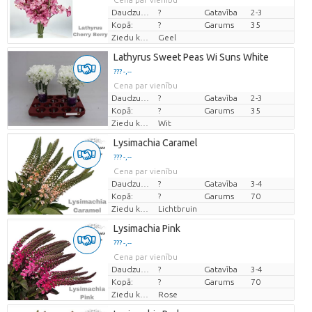
Daudzums
?
Gatavība
2-3
Kopā:
?
Garums
35
Ziedu krāsas
Geel
Lathyrus Sweet Peas Wi Suns White
??? -,--
Cena par vienību
Daudzums
?
Gatavība
2-3
Kopā:
?
Garums
35
Ziedu krāsas
Wit
Lysimachia Caramel
??? -,--
Cena par vienību
Daudzums
?
Gatavība
3-4
Kopā:
?
Garums
70
Ziedu krāsas
Lichtbruin
Lysimachia Pink
??? -,--
Cena par vienību
Daudzums
?
Gatavība
3-4
Kopā:
?
Garums
70
Ziedu krāsas
Rose