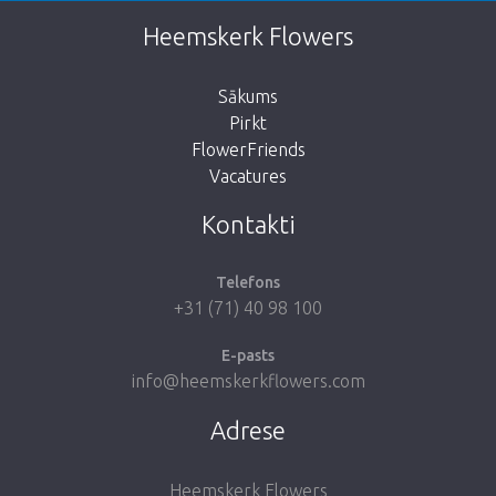
This page does not exist. Click on the
Heemskerk Flowers
button below to return to the shop.
Sākums
Pirkt
FlowerFriends
Vacatures
Take me back to the shop
Kontakti
Telefons
+31 (71) 40 98 100
E-pasts
info@heemskerkflowers.com
Adrese
Heemskerk Flowers