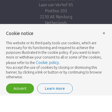
Laan van Verhof 65
Postbus 203
2230 AE Rijnsburg
Netherlands
×
Seko mums:
Cookie notice
This website or its third-party tools use cookies, which are
necessary for its functioning and required to achieve the
purposes illustrated in the cookie policy. If you want to learn
more or withdraw your consent to all or some of the cookies,
Cookie policy
please refer to the
.
Heemskerk Flowers
Noteikumi un nosacījumi
© 2026 -
You accept the use of cookies by closing or dismissing this
banner, by clicking a link or button or by continuing to browse
Privātuma politika
otherwise.
Aizvērt
Learn more
Heemskerk Flowers is a trading name of BGH A.Heemskerk AZN b.v.
2
Pieslēgties
Šķirot