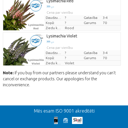
Lysimachia Red
??? -,--
Cena par vienību
Daudzums
?
Gatavība
3-4
Kopā:
?
Garums
70
Ziedu krāsas
Rood
Lysimachia Violet
??? -,--
Cena par vienību
Daudzums
?
Gatavība
3-4
Kopā:
?
Garums
70
Ziedu krāsas
Violet
Note:
If you buy from our partners please understand you can't
cancel or exchange products. Our appologies for the
inconvenience.
Atpakaļ
Mēs esam ISO 9001 akreditēti
We're sorry