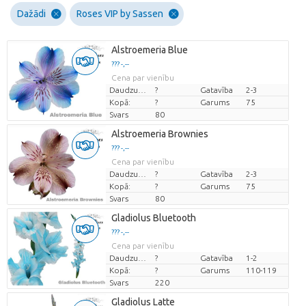
Dažādi
Roses VIP by Sassen
Alstroemeria Blue
??? -,--
Cena par vienību
Daudzums
?
Gatavība
2-3
Kopā:
?
Garums
75
Svars
80
Alstroemeria Brownies
??? -,--
Cena par vienību
Daudzums
?
Gatavība
2-3
Kopā:
?
Garums
75
Svars
80
Gladiolus Bluetooth
??? -,--
Cena par vienību
Daudzums
?
Gatavība
1-2
Kopā:
?
Garums
110-119
Svars
220
Gladiolus Latte