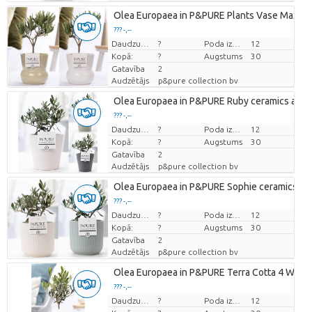
Olea Europaea in P&PURE Plants Vase Maxima 
??? -,--
Cena par vienību
Daudzums
?
Poda izmērs (cm)
12
Kopā:
?
Augstums
30
Gatavība
2
Audzētājs
p&pure collection bv
Olea Europaea in P&PURE Ruby ceramics ass. 
??? -,--
Cena par vienību
Daudzums
?
Poda izmērs (cm)
12
Kopā:
?
Augstums
30
Gatavība
2
Audzētājs
p&pure collection bv
Olea Europaea in P&PURE Sophie ceramics ass
??? -,--
Cena par vienību
Daudzums
?
Poda izmērs (cm)
12
Kopā:
?
Augstums
30
Gatavība
2
Audzētājs
p&pure collection bv
Olea Europaea in P&PURE Terra Cotta 4 White
??? -,--
Cena par vienību
Daudzums
?
Poda izmērs (cm)
12