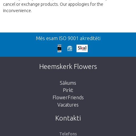
cancel or exchange products. Our appologies for the
inconvenience.
Atpakaļ
Mēs esam ISO 9001 akreditēti
We're sorry
This page does not exist. Click on the
Heemskerk Flowers
button below to return to the shop.
Sākums
Pirkt
FlowerFriends
Vacatures
Take me back to the shop
Kontakti
Telefons