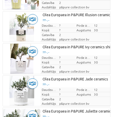
Gatavība
2
Audzētājs
p&pure collection bv
Olea Europaea in P&PURE Illusion ceramics pe
??? -,--
Cena par vienību
Daudzums
?
Poda izmērs (cm)
12
Kopā:
?
Augstums
30
Gatavība
2
Audzētājs
p&pure collection bv
Olea Europaea in P&PURE Ivy ceramics shiny 
??? -,--
Cena par vienību
Daudzums
?
Poda izmērs (cm)
12
Kopā:
?
Augstums
30
Gatavība
2
Audzētājs
p&pure collection bv
Olea Europaea in P&PURE Jade ceramics
??? -,--
Cena par vienību
Daudzums
?
Poda izmērs (cm)
12
Kopā:
?
Augstums
30
Gatavība
2
Audzētājs
p&pure collection bv
Olea Europaea in P&PURE Juliette ceramics as
??? -,--