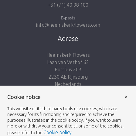
+31 (71) 40 98 100
E-pasts
info@heemskerkflowers.com
Adrese
Heemskerk Flowers
Laan van Verhof 65
Postbus 203
2230 AE Rijnsburg
Netherlands
×
Seko mums:
Cookie notice
This website or its third-party tools use cookies, which are
necessary for its functioning and required to achieve the
purposes illustrated in the cookie policy. If you want to learn
more or withdraw your consent to all or some of the cookies,
Cookie policy
please refer to the
.
Heemskerk Flowers
Noteikumi un nosacījumi
© 2026 -