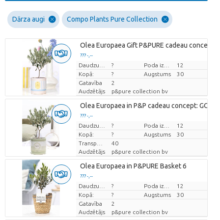
Dārza augi
Compo Plants Pure Collection
Olea Europaea Gift P&PURE cadeau concept:
??? -,--
Cena par vienību
Daudzums
?
Poda izmērs (cm)
12
Kopā:
?
Augstums
30
Gatavība
2
Audzētājs
p&pure collection bv
Olea Europaea in P&P cadeau concept: GO GR
??? -,--
Cena par vienību
Daudzums
?
Poda izmērs (cm)
12
Kopā:
?
Augstums
30
Transportēšanas augstums
40
Audzētājs
p&pure collection bv
Olea Europaea in P&PURE Basket 6
??? -,--
Cena par vienību
Daudzums
?
Poda izmērs (cm)
12
Kopā:
?
Augstums
30
Gatavība
2
Audzētājs
p&pure collection bv