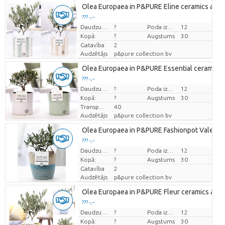
Olea Europaea in P&PURE Eline ceramics ass. 
??? -,--
Cena par vienību
Daudzums
?
Poda izmērs (cm)
12
Kopā:
?
Augstums
30
Gatavība
2
Audzētājs
p&pure collection bv
Olea Europaea in P&PURE Essential ceramics a
??? -,--
Cena par vienību
Daudzums
?
Poda izmērs (cm)
12
Kopā:
?
Augstums
30
Transportēšanas augstums
40
Audzētājs
p&pure collection bv
Olea Europaea in P&PURE Fashionpot Valerie
??? -,--
Cena par vienību
Daudzums
?
Poda izmērs (cm)
12
Kopā:
?
Augstums
30
Gatavība
2
Audzētājs
p&pure collection bv
Olea Europaea in P&PURE Fleur ceramics ass. 
??? -,--
Cena par vienību
Daudzums
?
Poda izmērs (cm)
12
Kopā:
?
Augstums
30