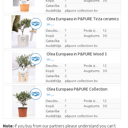
Kopā:
?
Augstums
30
Gatavība
2
Audzētājs
p&pure collection bv
Olea Europaea in P&PURE Tirza ceramics
??? -,--
Cena par vienību
Daudzums
?
Poda izmērs (cm)
12
Kopā:
?
Augstums
30
Gatavība
2
Audzētājs
p&pure collection bv
Olea Europaea in P&PURE Wood 5
??? -,--
Cena par vienību
Daudzums
?
Poda izmērs (cm)
12
Kopā:
?
Augstums
30
Gatavība
2
Audzētājs
p&pure collection bv
Olea Europaea P&PURE Collection
??? -,--
Cena par vienību
Daudzums
?
Poda izmērs (cm)
12
Kopā:
?
Augstums
30
Gatavība
2
Audzētājs
p&pure collection bv
Note:
If you buy from our partners please understand you can't